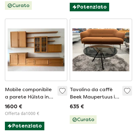
Curato
Potenziato
Mobile componibile
Tavolino da caffè
a parete Hülsta in
Beek Maupertuus in
rovere chiaro, in
vetro nero D60
1600 €
635 €
ottime condizioni.
Offerta da1000 €
Curato
Potenziato