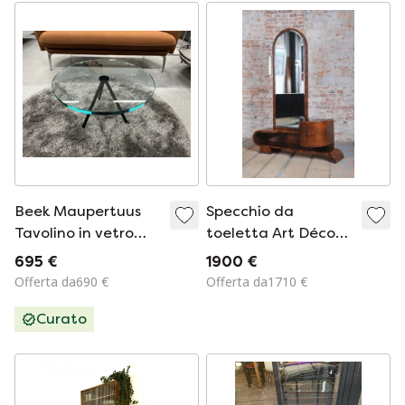
Beek Maupertuus
Specchio da
Tavolino in vetro
toeletta Art Déco
nero D60
restaurato, in noce,
695 €
1900 €
lucidato a specchio,
Offerta da690 €
Offerta da1710 €
di fabbricazione
Curato
ceca, anni '30.