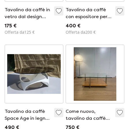
Tavolino da caffè in
Tavolino da caffè
vetro dal design
con espositore per
vintage in stile
album fotografici.
175 €
400 €
FIAM.
Offerta da125 €
Offerta da200 €
Tavolino da caffè
Come nuovo,
Space Age in legno
tavolino da caffè
e vetro
Rolf Benz, garanzia
490 €
750 €