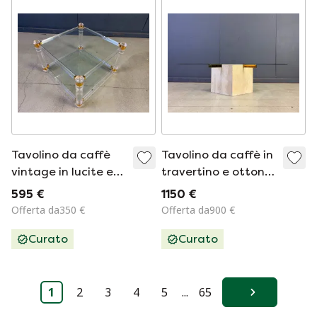
Bauhaus
Tavolino da caffè
Tavolino da caffè in
vintage in lucite e
travertino e ottone
ottone, anni '70
di Artedi, anni '80
595 €
1150 €
Offerta da350 €
Offerta da900 €
Curato
Curato
1
2
3
4
5
...
65
Avanti