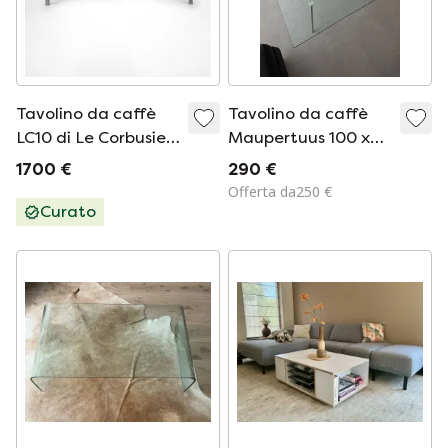
Tavolino da caffè
Tavolino da caffè
LC10 di Le Corbusier,
Maupertuus 100 x
Pierre Jeanneret e
100 cm
1700 €
290 €
Charlotte Perriand
Offerta da250 €
per Cassina anni '90
Curato