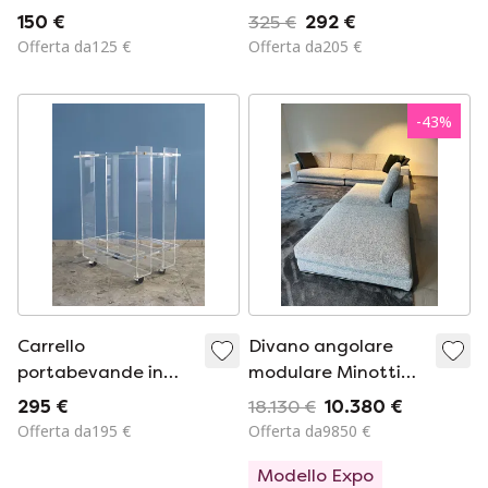
con struttura
vetro Björklund
150 €
325 €
292 €
geometrica in
Offerta da125 €
Offerta da205 €
metallo – €140
-
43
%
Carrello
Divano angolare
portabevande in
modulare Minotti
plexiglass in stile
Hamilton in tessuto
295 €
18.130 €
10.380 €
David Lange
Salt & Pepper
Offerta da195 €
Offerta da9850 €
Modello Expo