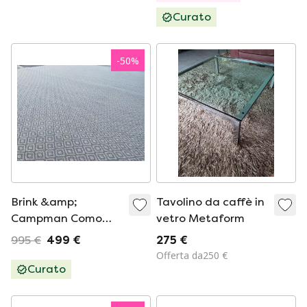
Curato
-
50
%
Brink &amp;
Tavolino da caffè in
Campman Como
vetro Metaform
Diamante 35604
995 €
499 €
275 €
Offerta da250 €
Curato