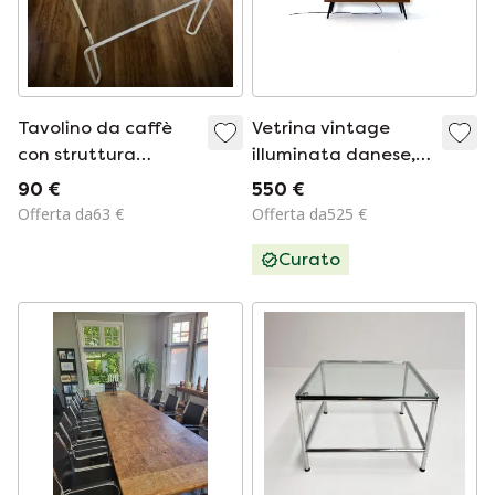
Tavolino da caffè
Vetrina vintage
con struttura
illuminata danese,
tubolare
Dyrlund anni '80
90 €
550 €
Offerta da63 €
Offerta da525 €
Curato