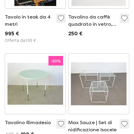
Tavolo in teak da 4
Tavolino da caffè
metri
quadrato in vetro,
71 x 71 cm, anni '90
995 €
250 €
Offerta da100 €
-
60
%
Tavolino Rimadesio
Max Sauze | Set di
nidificazione Isocele