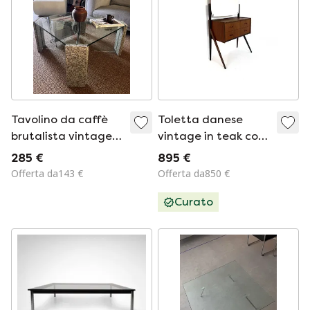
Tavolino da caffè
Toletta danese
brutalista vintage
vintage in teak con
anni '70
specchio anni '60
285 €
895 €
Offerta da143 €
Offerta da850 €
Curato