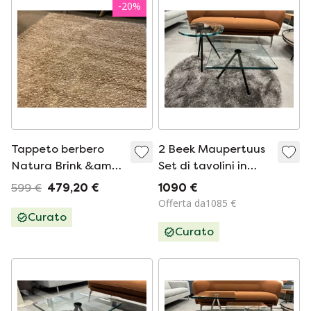
-
20
%
Tappeto berbero
2 Beek Maupertuus
Natura Brink &amp;
Set di tavolini in
Campman
vetro nero 50cm
599 €
479,20 €
1090 €
Offerta da1085 €
Curato
Curato