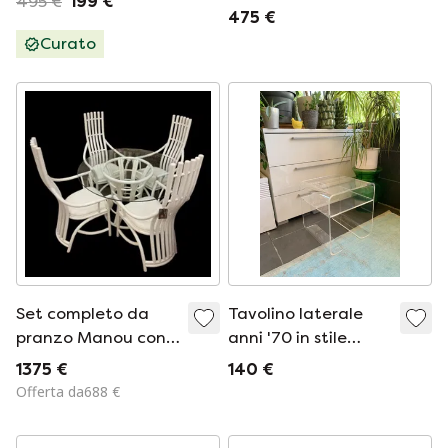
495 €
199 €
475 €
Curato
Set completo da
Tavolino laterale
pranzo Manou con
anni '70 in stile
sedie e tavolo da
Space Age,
1375 €
140 €
pranzo da 120 cm
comodino in
Offerta da688 €
plexiglass, vetro
acrilico, cassettiera