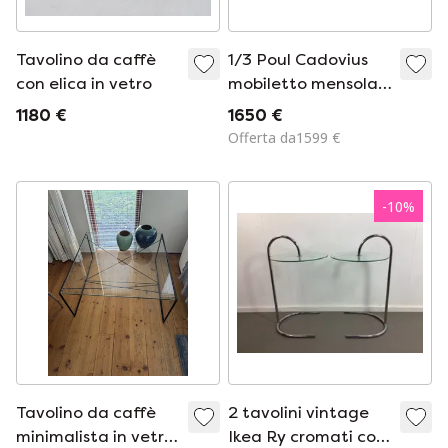
Tavolino da caffè
1/3 Poul Cadovius
con elica in vetro
mobiletto mensola
vetrina Royal Shelf
1180 €
1650 €
Teak
Offerta da1599 €
-
10
%
Tavolino da caffè
2 tavolini vintage
minimalista in vetro
Ikea Ry cromati con