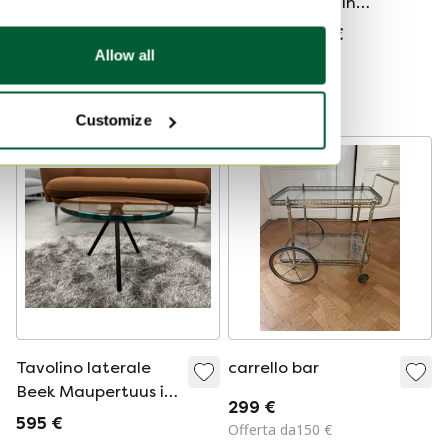
Tavolino in vetro
Set di tavolini in
nero D50
vetro nero D50
1190 €
2297 €
1785 €
Allow all
Offerta da1185 €
Offerta da1750 €
Curato
Curato
Customize
Tavolino laterale
carrello bar
Beek Maupertuus in
299 €
vetro nero D50
595 €
Offerta da150 €