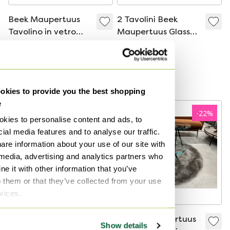
Beek Maupertuus
2 Tavolini Beek
Tavolino in vetro
Maupertuus Glass
Design D50
Design D50
395 €
990 €
Offerta da390 €
Offerta da985 €
Curato
Curato
kies to provide you the best shopping
e
-
22
%
kies to personalise content and ads, to
ial media features and to analyse our traffic.
are information about your use of our site with
 media, advertising and analytics partners who
e it with other information that you’ve
o them or that they’ve collected from your use
rvices.
2 Beek Maupertuus
3 Beek Maupertuus
Show details