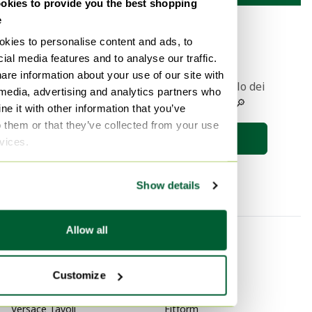
kies to provide you the best shopping
e
1
kies to personalise content and ads, to
ial media features and to analyse our traffic.
are information about your use of our site with
Ricevere una notifica quando l'articolo dei
 media, advertising and analytics partners who
vostri sogni viene messo online 🔎
e it with other information that you’ve
o them or that they’ve collected from your use
Salva la ricerca
rvices.
Show details
Allow all
Per categoria
Per marchio
Versace Tavolini da caffè
Tenzo
Customize
Versace Decorazione
Leo Bub
Versace Tavoli
Fitform