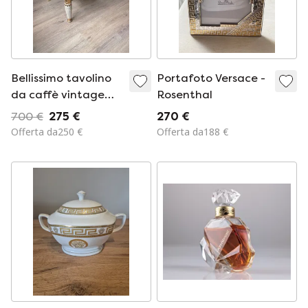
Bellissimo tavolino
Portafoto Versace -
da caffè vintage
Rosenthal
Versace con piano in
700 €
275 €
270 €
vetro tagliato
Offerta da250 €
Offerta da188 €