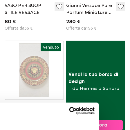
VASO PER SUOP
Gianni Versace Pure
STILE VERSACE
Parfum Miniature
7,5 ml, Raro 1981 con
80 €
280 €
Scatola Originale
Offerta da56 €
Offerta da196 €
Venduto
Vendi la tua borsa di 
design
da Hermès a Sandro
Piatto decorativo
Medusa di Versace
Rosenthal
Venduto per50 €
Vendi ora