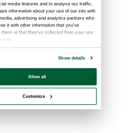
ial media features and to analyse our traffic.
Cubismo
are information about your use of our site with
Per materiale
 media, advertising and analytics partners who
e it with other information that you’ve
Vimini Arte
o them or that they’ve collected from your use
Lana Arte
rvices.
Skai Mobili
Show details
Per colore
Marrone Borse
Allow all
Verde Borse
Beige Regali
Customize