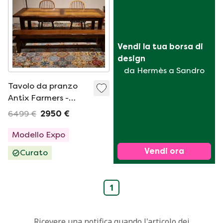
Vendi la tua borsa di 
design
da Hermès a Sandro
Tavolo da pranzo
Antix Farmers -
220x90 con panca
6499 €
2950 €
da pranzo
Modello Expo
Vendi ora
Curato
1
Ricevere una notifica quando l'articolo dei