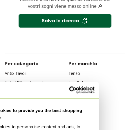
vostri sogni viene messo online 🔎
Salva la ricerca
Per categoria
Per marchio
Antix Tavoli
Tenzo
Antix Ufficio domestico
Leo Bub
Antix Mobili
Barewood
Antix Tavoli da pranzo
Per stile
kies to provide you the best shopping
Moderno
e
Impressionismo
kies to personalise content and ads, to