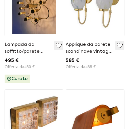
Lampada da
Applique da parete
soffitto/parete
scandinave vintage,
vintage in ottone
anni '80, set da 2
495 €
585 €
con motivo a spirale,
Offerta da460 €
Offerta da468 €
Scolari '70
Curato