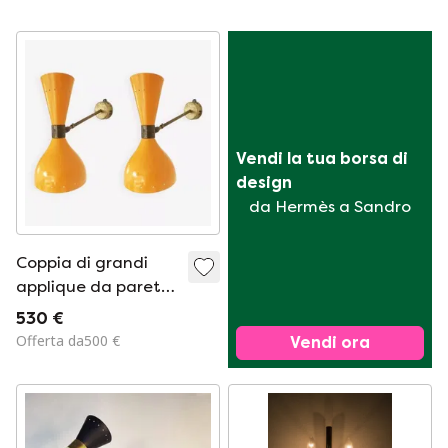
Vendi la tua borsa di 
design
da Hermès a Sandro
Coppia di grandi
applique da parete
italiane, design anni
530 €
'50.
Offerta da500 €
Vendi ora