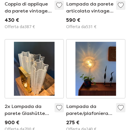
Coppia di applique
Lampada da parete
da parete vintage
articolata vintage
in ottone e opalino
in ottone, stile
430 €
590 €
scandinavo.
Offerta da387 €
Offerta da531 €
2x Lampada da
Lampada da
parete Glashütte
parete/plafoniera
Limburg A395
vintage in vetro
900 €
275 €
ghiaccio, Kaiser
Offerta da700 €
Offerta da240 €