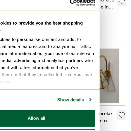
parete Barovier &
vintage danese in
Toso
teak anni '60
2500 €
2250 €
159 €
Offerta da1125 €
Offerta da145 €
kies to provide you the best shopping
e
Curato
kies to personalise content and ads, to
ial media features and to analyse our traffic.
are information about your use of our site with
 media, advertising and analytics partners who
e it with other information that you’ve
o them or that they’ve collected from your use
rvices.
Show details
Lampada francese
Applique da parete
Allow all
in stile Bouillotte di
vintage dorate a
metà secolo
collo d'oca
315 €
170 €