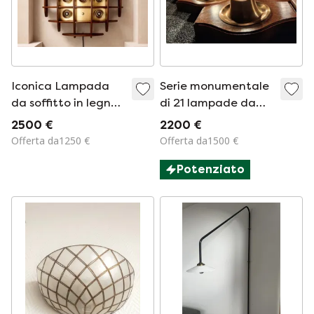
Iconica Lampada
Serie monumentale
da soffitto in legno
di 21 lampade da
con Angelo Brotto
parete brutaliste,
2500 €
2200 €
per Esperia
1960-1970
Offerta da1250 €
Offerta da1500 €
Potenziato