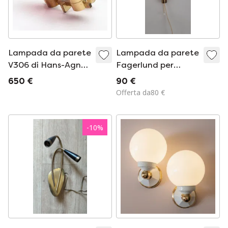
Lampada da parete
Lampada da parete
V306 di Hans-Agne
Fagerlund per
Jakobsson,
Orrefors Kalmar,
650 €
90 €
Markaryd, Svezia,
Offerta da80 €
anni '60
-
10
%