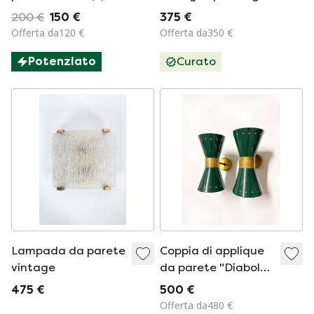
Motivo a conchiglia
'Disc', Honsel '70
200 €
150 €
375 €
Offerta da120 €
Offerta da350 €
Potenziato
Curato
Lampada da parete
Coppia di applique
vintage
da parete "Diabolo",
design anni '50.
475 €
500 €
Offerta da480 €