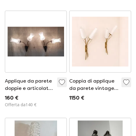
Applique da parete
Coppia di applique
doppie e articolate
da parete vintage
in ottone e vetro -
di grandi
160 €
1150 €
metà del XX secolo
dimensioni, in
Offerta da140 €
ottone e vetro
opalino curvo,
Francia 1960.