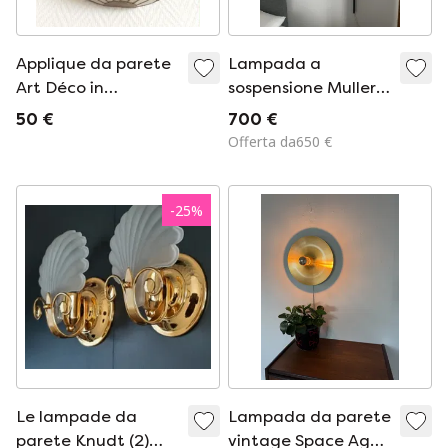
Applique da parete
Lampada a
Art Déco in
sospensione Muller
madreperla
Van Severen N4
50 €
700 €
Nera
Offerta da650 €
-
25
%
Le lampade da
Lampada da parete
parete Knudt (2)
vintage Space Age