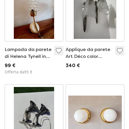
Lampada da parete
Applique da parete
di Helena Tynell in
Art Déco color
vetro a bolle
argento con vetro
99 €
340 €
satinato
Offerta da95 €