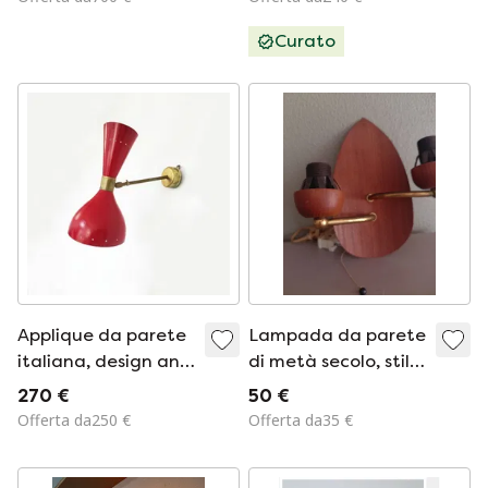
Leuchten anni '60
Curato
Applique da parete
Lampada da parete
italiana, design anni
di metà secolo, stile
'50
Jakobson
270 €
50 €
Offerta da250 €
Offerta da35 €