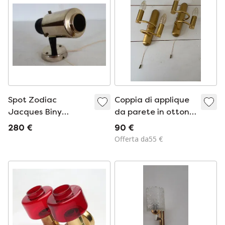
Spot Zodiac
Coppia di applique
Jacques Biny
da parete in ottone,
vintage
modello Vielhaber,
280 €
90 €
prodotte in
Offerta da55 €
Germania.