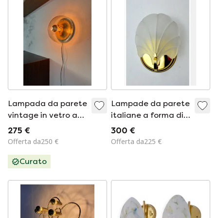
Lampada da parete
Lampade da parete
vintage in vetro a
italiane a forma di
bolle, Glashütte
conchiglia (2×)
275 €
300 €
Limburg anni '70
Offerta da250 €
Offerta da225 €
Curato