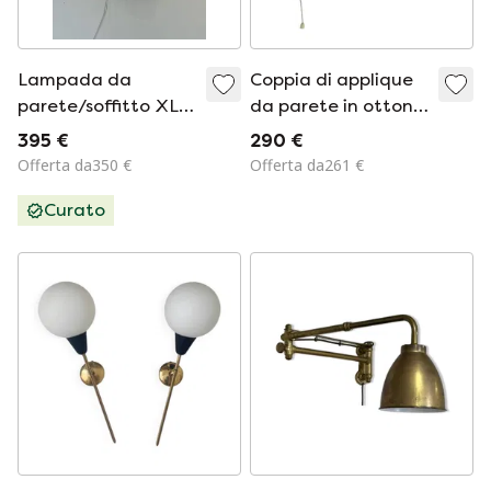
Lampada da
Coppia di applique
parete/soffitto XL,
da parete in ottone
Schröder &amp; Co
e vetro
395 €
290 €
&#39;70
Offerta da350 €
Offerta da261 €
Curato