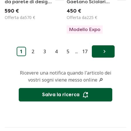
da parete di design
Gaetano Sciolari
italiano degli anni
anni 70 vintage
590 €
450 €
'50.
Offerta da570 €
Offerta da225 €
Modello Expo
1
2
3
4
5
...
17
Avanti
Ricevere una notifica quando l'articolo dei
vostri sogni viene messo online 🔎
Salva la ricerca