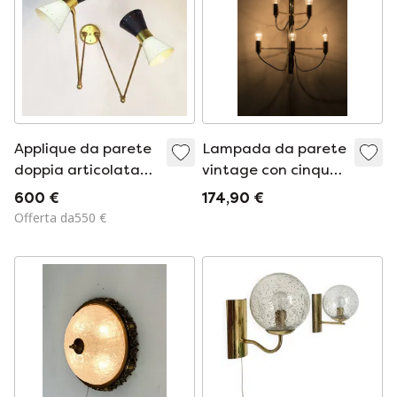
Applique da parete
Lampada da parete
doppia articolata
vintage con cinque
Diabolo, design anni
punti luce
600 €
174,90 €
'50
Offerta da550 €