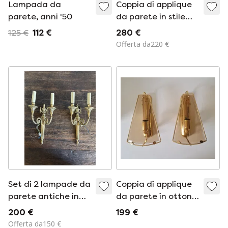
Lampada da
Coppia di applique
parete, anni '50
da parete in stile
Art Déco Bauhaus
125 €
112 €
280 €
francese.
Offerta da220 €
Set di 2 lampade da
Coppia di applique
parete antiche in
da parete in ottone
stile Luigi XVI –
e vetro fumé di
200 €
199 €
Bronzo/Ottone
Lakro Amstelveen
Offerta da150 €