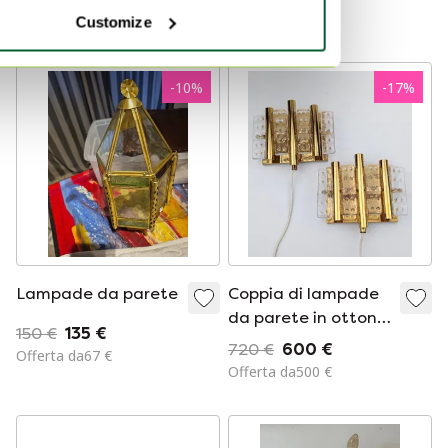
Offerta da160 €
Customize
-
10
%
-
17
%
Lampade da parete
Coppia di lampade
da parete in ottone
150 €
135 €
e vetro di Hans
720 €
600 €
Offerta da67 €
Agne Jakobsson
Offerta da500 €