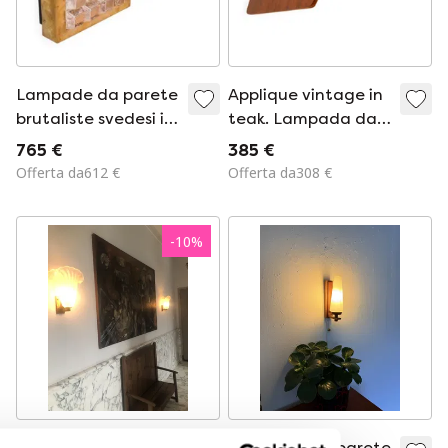
Lampade da parete
Applique vintage in
brutaliste svedesi in
teak. Lampada da
vetro e ottone di
parete classica
765 €
385 €
Falkenbergs
scandinava di metà
Offerta da612 €
Offerta da308 €
Belysning, set da 2
secolo.
-
10
%
2 lampade da
Lampada da parete