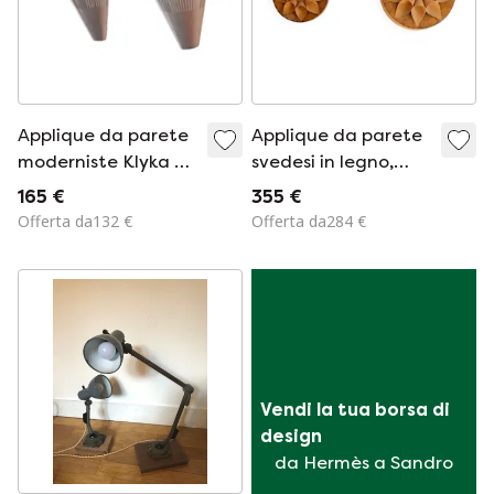
Applique da parete
Applique da parete
moderniste Klyka di
svedesi in legno,
Ikea, Svezia, 1987,
realizzate a mano,
165 €
355 €
set da 2.
set da 2
Offerta da132 €
Offerta da284 €
Vendi la tua borsa di 
design
da Hermès a Sandro