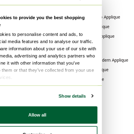
Per categoria
Per marchio
Bauhaus Plafoniere
Barovier & Toso Applique
kies to provide you the best shopping
e
Bauhaus Illuminazione
Bieffeplast Applique
kies to personalise content and ads, to
Bauhaus Lampade da lettura
Baltensweiler Applique
ial media features and to analyse our traffic.
Bauhaus Lampade a
are information about your use of our site with
Per stile
sospensione
 media, advertising and analytics partners who
Mid Century Modern Applique
Bauhaus Lampade da tavolo
e it with other information that you’ve
Space Age Applique
o them or that they’ve collected from your use
rvices.
Classico Applique
Per materiale
Show details
Carta Applique
Porcellana Applique
Allow all
Fibra di vetro Applique