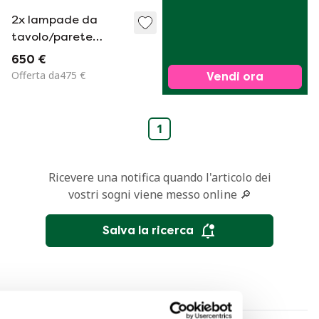
2x lampade da
tavolo/parete
Kandem Marianne
650 €
Brandt Bauhaus
Offerta da475 €
Vendi ora
1
Ricevere una notifica quando l'articolo dei
vostri sogni viene messo online 🔎
Salva la ricerca