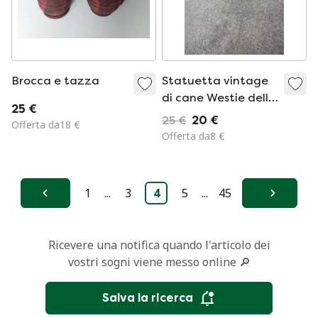
Brocca e tazza
Statuetta vintage
di cane Westie della
25 €
Castagna, risalente
25 €
20 €
Offerta da18 €
al 1988.
Offerta da8 €
1
...
3
4
5
...
45
Precedente
Avanti
Ricevere una notifica quando l'articolo dei
vostri sogni viene messo online 🔎
Salva la ricerca