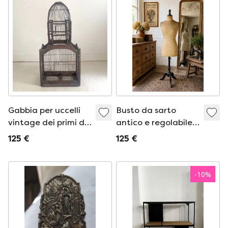
Gabbia per uccelli
Busto da sarto
vintage dei primi del
antico e regolabile
'900
su treppiede
125 €
125 €
originale in legno
(circa 1930-1950)
-
10
%