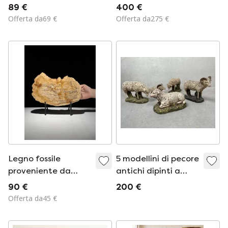
Vintage Lucky Strike
89 €
400 €
da Collezione
Offerta da69 €
Offerta da275 €
Legno fossile
5 modellini di pecore
proveniente da
antichi dipinti a
Sooka, supporto
mano - 1903
90 €
200 €
realizzato su misura
Offerta da45 €
(nuovo)