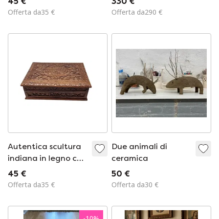
45 €
330 €
topi bevitori.
1900
Offerta da35 €
Offerta da290 €
Portacandele e
fioriera vintage.
Autentica scultura
Due animali di
indiana in legno con
ceramica
motivo di pavone.
45 €
50 €
Offerta da35 €
Offerta da30 €
-
10
%