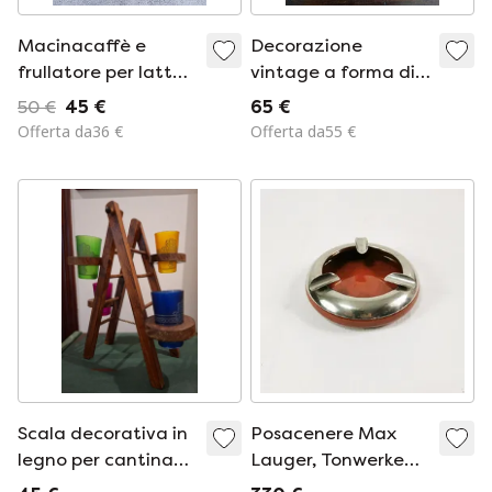
Macinacaffè e
Decorazione
frullatore per latte
vintage a forma di
in rame, 3,130 kg
pala in legno, pelle e
50 €
45 €
65 €
metallo -
Offerta da36 €
Offerta da55 €
Artigianato rustico
da fattoria
Scala decorativa in
Posacenere Max
legno per cantina
Lauger, Tonwerke
vinicola. Omaggio ai
Kandern, Germania