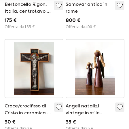
Bertoncello Rigon,
Samovar antico in
Italia, centrotavola
rame
a tre punte,
175 €
800 €
oggetto in
Offerta da135 €
Offerta da400 €
ceramica
Croce/crocifisso di
Angeli natalizi
Cristo in ceramica e
vintage in stile
legno degli anni '70
danese, in legno di
30 €
35 €
teak, anni '60.
Offerta da20 €
Offerta da25 €