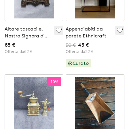
Altare tascabile,
Appendiabiti da
Nostra Signora di
parete Ethnicraft
Lourdes, 1920/1930
65 €
50 €
45 €
Offerta da62 €
Offerta da22 €
Curato
-
10
%