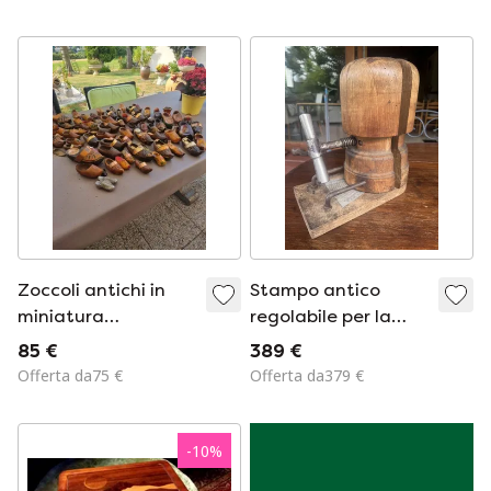
pasta frolla
Zoccoli antichi in
Stampo antico
miniatura
regolabile per la
provenienti
produzione di
85 €
389 €
dall'Europa
cappelli su supporto
Offerta da75 €
Offerta da379 €
– Legno massello –
Inizi del XX secolo
-
10
%