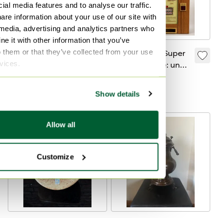
ial media features and to analyse our traffic.
are information about your use of our site with
 media, advertising and analytics partners who
e it with other information that you’ve
o them or that they’ve collected from your use
baule vintage in
Slot machine Super
rvices.
vimini
Krone vintage: un
raro oggetto da
55 €
400 €
collezione dal
Offerta da35 €
Offerta da300 €
Show details
design retrò.
Allow all
Customize