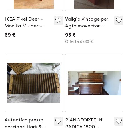
IKEA Pixel Deer –
Valigia vintage per
Monika Mulder –
Agfa movector
alluminio verniciato
super 16.
69 €
95 €
– oggetto di design
Offerta da80 €
Autentica pressa
PIANOFORTE IN
per sigari Hart &
RADICA 1800