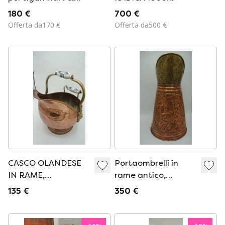
Hertel D.R.G.M 7405
INGLESE
180 €
700 €
RICONDIZIONATO
Offerta da170 €
Offerta da500 €
CASCO OLANDESE
Portaombrelli in
IN RAME,
rame antico,
SECCHIELLO PER
secchiello per
135 €
350 €
CENERE DI
carbone a pellet, kit
CARBONE, MANICO
per pellet con rilievo
BLU DI DELFT,
Rembrandt