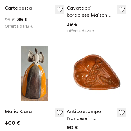
Cartapesta
Cavatappi
bordolese Maison
95 €
85 €
Barrière
39 €
Offerta da43 €
Offerta da20 €
Mario Klara
Antico stampo
francese in
400 €
terracotta per
90 €