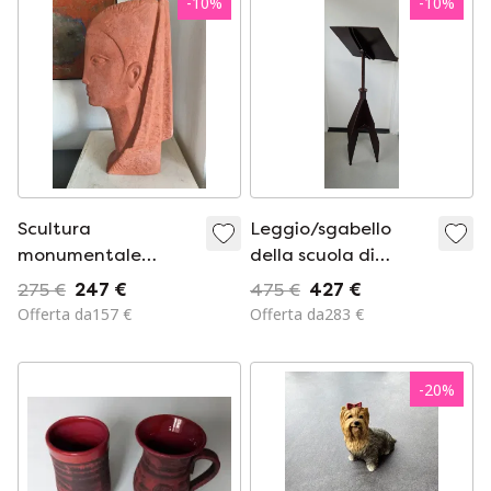
-
10
%
-
10
%
TESTA DI LEONE IN
OTTONE
Scultura
Leggio/sgabello
monumentale
della scuola di
postmoderna (stile
Amsterdam, anni
275 €
247 €
475 €
427 €
Austin Productions)
'30
Offerta da157 €
Offerta da283 €
– 45 cm
-
20
%