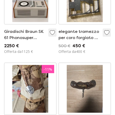
Giradischi Braun SK
elegante tramezzo
61 Phonosuper
per coro forgiato a
Radio, design di
mano
2250 €
500 €
450 €
Dieter Rams e Hans
Offerta da1125 €
Offerta da400 €
Gugelot, Bauhaus,
per collezionisti.
-
11
%