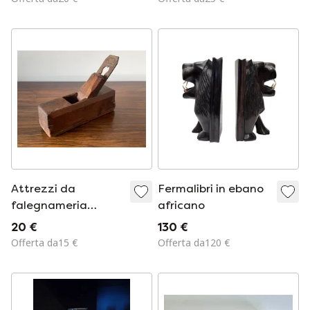
Attrezzi da
Fermalibri in ebano
falegnameria
africano
antichi del XIX
20 €
130 €
secolo per la
Offerta da15 €
Offerta da120 €
piallatura del legno.