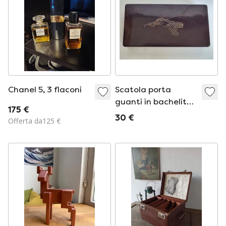
Chanel 5, 3 flaconi
Scatola porta
guanti in bachelite
175 €
Mouson - Art Déco -
30 €
Offerta da125 €
Frusta e guanti da
equitazione -
Oggetto da
collezione raro,
circa 24 cm