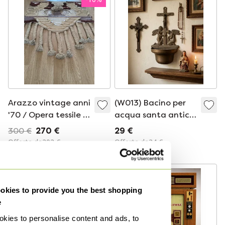
Arazzo vintage anni
(W013) Bacino per
'70 / Opera tessile –
acqua santa antico
Nello stile di Don
in bronzo, inizio
300 €
270 €
29 €
Freedman
1900, Francia
Offerta da202 €
Offerta da24 €
kies to provide you the best shopping
e
kies to personalise content and ads, to