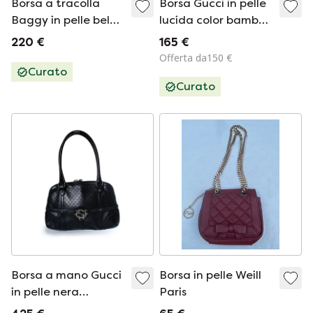
Borsa a tracolla
Borsa Gucci in pelle
Baggy in pelle belga
lucida color bambù,
con motivo Winnie
colore nero
220 €
165 €
the Pooh Disney.
Offerta da150 €
Curato
Curato
Borsa a mano Gucci
Borsa in pelle Weill
in pelle nera
Paris
traforata con logo