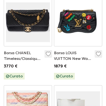
Borsa CHANEL
Borsa LOUIS
Timeless/Classique
VUITTON New Wave
in Cuir Noir - 103574
in pelle nera - 102141
3770 €
1879 €
Curato
Curato