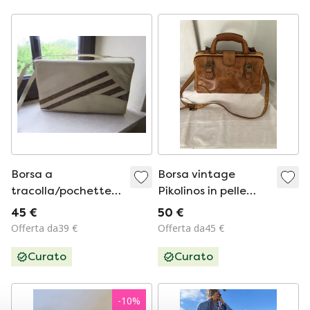
con stemma – Made
in Italy
Borsa a
Borsa vintage
tracolla/pochette
Pikolinos in pelle
vintage in pelle,
beige
45 €
50 €
realizzata in Italia
Offerta da39 €
Offerta da45 €
(firmata Ferdinand)
Curato
Curato
-
10
%