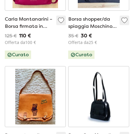
Carla Montanarini –
Borsa shopper/da
Borsa firmata in
spiaggia Moschino
pelle italiana –
nera con cuore rosso
125 €
110 €
35 €
30 €
Fucsia
– NUOVA
Offerta da100 €
Offerta da25 €
Curato
Curato