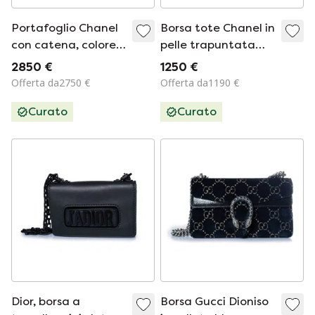
Portafoglio Chanel
Borsa tote Chanel in
con catena, colore
pelle trapuntata
blu.
color rosso
2850 €
1250 €
portobello con
Offerta da2750 €
Offerta da1190 €
motivo caviale.
Curato
Curato
Dior, borsa a
Borsa Gucci Dioniso