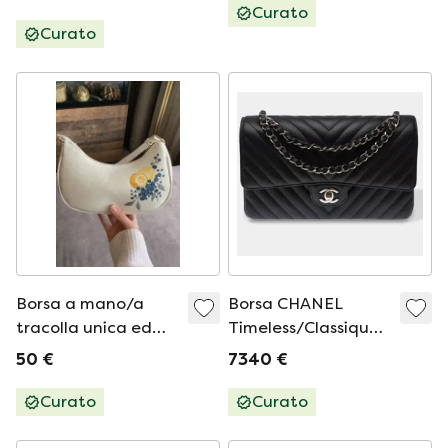
Curato
Curato
Borsa a mano/a
Borsa CHANEL
tracolla unica ed
Timeless/Classique
elegante con
en Cuir Noir - 103570
50 €
7340 €
motivo mirtillo e
limone di J&S🍋🫐
Curato
Curato