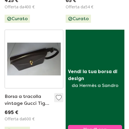
425 €
65 €
GG.
Offerta da400 €
Offerta da54 €
Curato
Curato
Vendi la tua borsa di 
design
da Hermès a Sandro
Borsa a tracolla
vintage Gucci Tiger
Eye, realizzata in
695 €
Italia.
Offerta da600 €