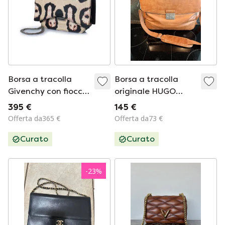
Borsa a tracolla
Borsa a tracolla
Givenchy con fiocco
originale HUGO
leopardato
BOSS in pelle
395 €
145 €
marrone con patta
Offerta da365 €
Offerta da73 €
frontale,
Curato
Curato
-
23
%