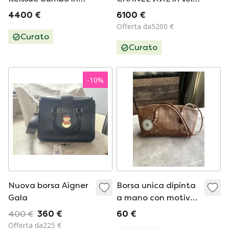
pelle di vitello
stampata, ideale
4400 €
6100 €
invecchiata rossa
per compagnie
Offerta da5200 €
aeree.
Curato
Curato
-
10
%
Nuova borsa Aigner
Borsa unica dipinta
Gala
a mano con motivo
dente di leone di
400 €
360 €
60 €
J&S
Offerta da225 €