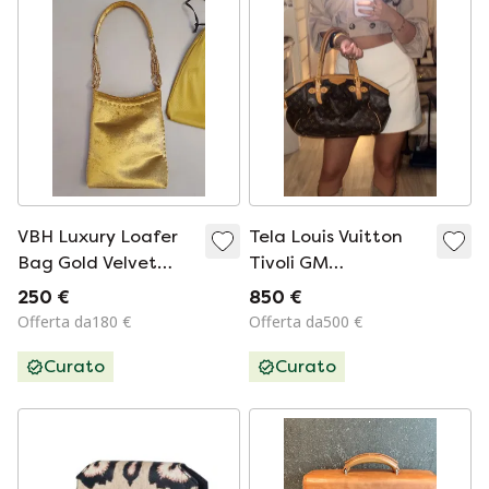
VBH Luxury Loafer
Tela Louis Vuitton
Bag Gold Velvet
Tivoli GM
Limited Edition
Monogram
250 €
850 €
037/300 - NEW
Offerta da180 €
Offerta da500 €
Curato
Curato