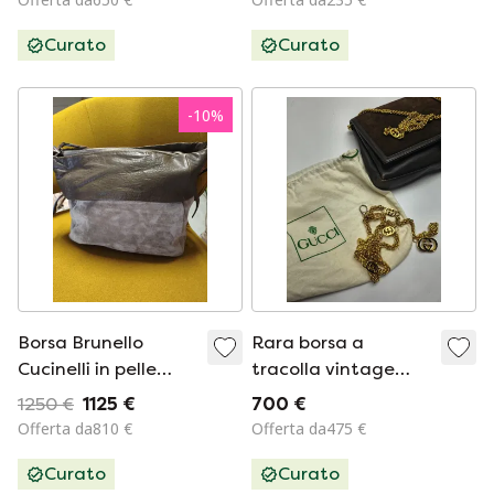
Curato
Curato
-
10
%
Borsa Brunello
Rara borsa a
Cucinelli in pelle
tracolla vintage
scamosciata
Gucci in pelle
1250 €
1125 €
700 €
scamosciata e pelle
Offerta da810 €
Offerta da475 €
con catena GG
Curato
Curato
dorata e ciondolo