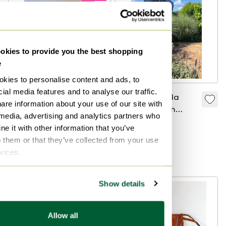
kies to provide you the best shopping
e
kies to personalise content and ads, to
ial media features and to analyse our traffic.
Borsa vintage
Borsa a tracolla
are information about your use of our site with
Valentino
originale Ralph
 media, advertising and analytics partners who
Lauren in pelle
60 €
54 €
270 €
e it with other information that you’ve
scamosciata – color
Offerta da40 €
Offerta da135 €
o them or that they’ve collected from your use
cognac – in buone
rvices.
Curato
Curato
condizioni vintage.
Show details
Allow all