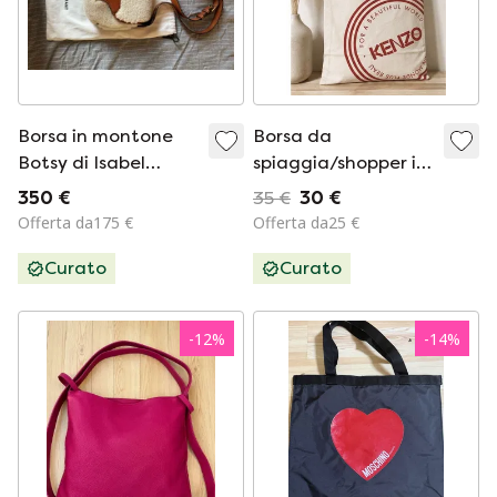
Borsa in montone
Borsa da
Botsy di Isabel
spiaggia/shopper in
Marant
tela Kenzo Paris –
350 €
35 €
30 €
Nuova e originale
Offerta da175 €
Offerta da25 €
Curato
Curato
-
12
%
-
14
%