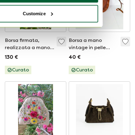
Customize
Borsa firmata,
Borsa a mano
realizzata a mano,
vintage in pelle
con ricami.
marrone goffrata:
130 €
40 €
borsa a tracolla
boho fatta a mano
Curato
Curato