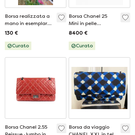
Borsa realizzata a
Borsa Chanel 25
mano in esemplare
Mini in pelle
unico.
scamosciata
130 €
8400 €
marrone
Curato
Curato
Borsa Chanel 2.55
Borsa da viaggio
Reissue Jumbo in
CHANEL XXL in tela