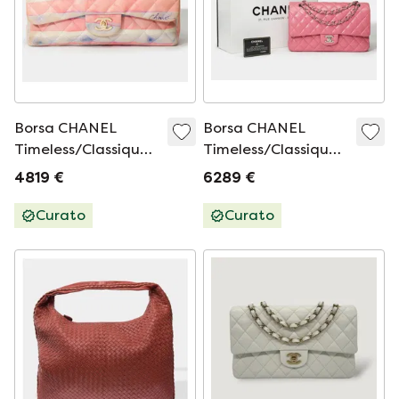
Borsa CHANEL
Borsa CHANEL
Timeless/Classique
Timeless/Classique
in cuoio multicolore
in cuoio rosa -
4819 €
6289 €
- 101723
101622
Curato
Curato