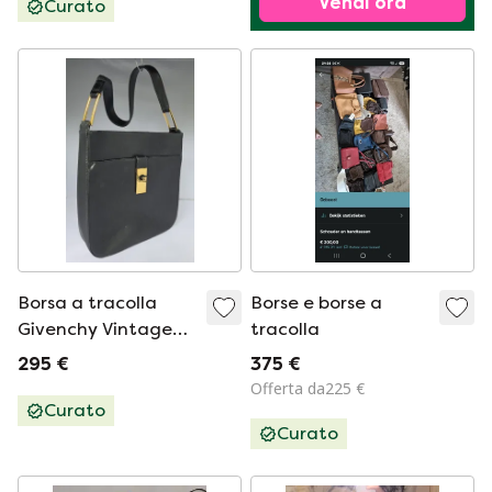
Vendi ora
Curato
Borsa a tracolla
Borse e borse a
Givenchy Vintage
tracolla
con logo G in pelle |
295 €
375 €
Nera | Made in Italy
Offerta da225 €
| Set completo
Curato
Curato