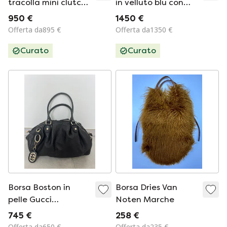
tracolla mini clutch
in velluto blu con
J’adior nera opaca
logo GG.
950 €
1450 €
Offerta da895 €
Offerta da1350 €
Curato
Curato
Borsa Boston in
Borsa Dries Van
pelle Gucci
Noten Marche
Guccissima nera
745 €
258 €
Offerta da650 €
Offerta da235 €