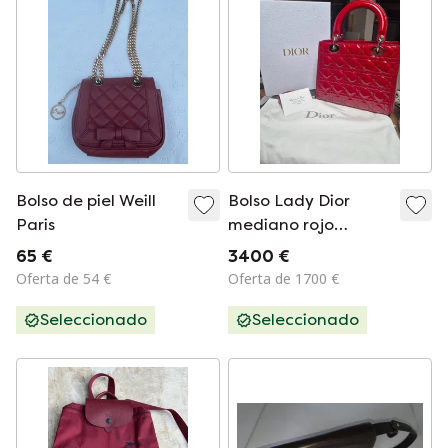
Bolso de piel Weill
Bolso Lady Dior
Paris
mediano rojo
cereza de Christian
65 €
3400 €
Dior
Oferta de 54 €
Oferta de 1700 €
Seleccionado
Seleccionado