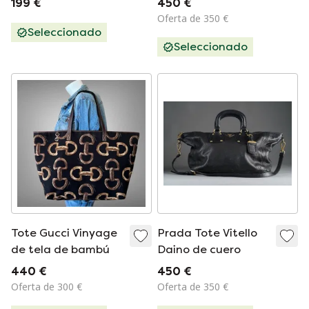
199 €
450 €
guardapolvo
Monogram - Bolso
Oferta de 350 €
estilo bowling
Seleccionado
Seleccionado
Tote Gucci Vinyage
Prada Tote Vitello
de tela de bambú
Daino de cuero
440 €
450 €
Oferta de 300 €
Oferta de 350 €