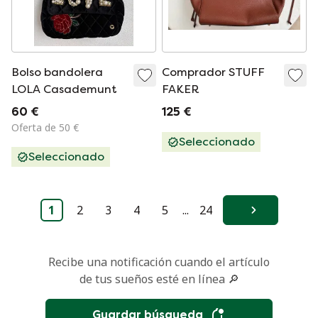
Bolso bandolera
Comprador STUFF
LOLA Casademunt
FAKER
60 €
125 €
Oferta de 50 €
Seleccionado
Seleccionado
1
2
3
4
5
...
24
Siguiente
Recibe una notificación cuando el artículo
de tus sueños esté en línea 🔎
Guardar búsqueda