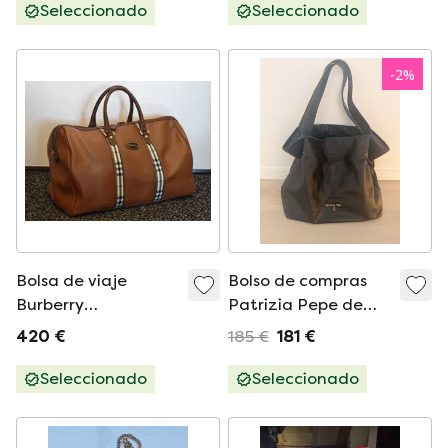
Seleccionado
Seleccionado
-
2
%
Bolsa de viaje
Bolso de compras
Burberry
Patrizia Pepe de
Weekender. Bolsa
piel negra – Bolso
420 €
185 €
181 €
de viaje de Burberry
grande – Con relieve
con certificado de
de cocodrilo
Seleccionado
Seleccionado
autenticidad de
Entrupy.