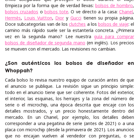
Empieza por la forma que de verdad llevas:
bolsos de hombro
,
bolsos cruzados
o
bolsos tote
. O ve directo a la casa:
Chanel
,
Hermès
,
Louis Vuitton
,
Dior
y
Gucci
tienen su propia página.
Doce subcategorías van de los
clutches
a los
bolsos de viaje
: el
camino más rápido suele ser la estantería concreta. ¿Primera
vez en la segunda mano? Lee nuestra
guía para comprar
bolsos de diseñador de segunda mano
(en inglés). Los precios
se mueven con el mercado. Las revisiones no cambian.
¿Son auténticos los bolsos de diseñador en
Whoppah?
Cada bolso lo revisa nuestro equipo de curación antes de que
el anuncio se publique. La revisión sigue un principio simple:
todo en el anuncio tiene que ser coherente. Fotos del exterior,
el interior, las esquinas, los herrajes y la zona del número de
serie o el microchip, una época descrita que encaje con los
detalles mostrados, y un precio honestamente dentro del
mercado. En un Chanel, por ejemplo, los detalles deben
corresponder a una pegatina de serie (antes de 2021) o a una
placa con microchip (desde la primavera de 2021). Los anuncios
que no encajan vuelven al vendedor con preguntas, o se