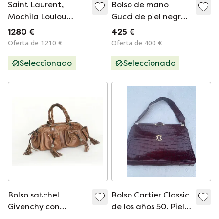
Saint Laurent,
Bolso de mano
Mochila Loulou
Gucci de piel negra
Matelasse Chevron
perforada con el
1280 €
425 €
logo GG.
Oferta de 1210 €
Oferta de 400 €
Seleccionado
Seleccionado
Bolso satchel
Bolso Cartier Classic
Givenchy con
de los años 50. Piel
múltiples bolsillos
de alta calidad.