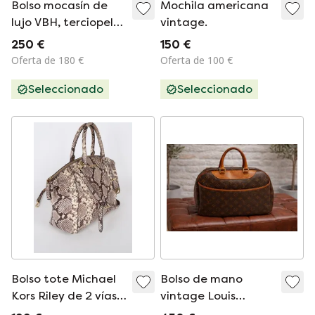
Bolso mocasín de
Mochila americana
lujo VBH, terciopelo
vintage.
dorado, edición
250 €
150 €
limitada 037/300 -
Oferta de 180 €
Oferta de 100 €
NUEVO
Seleccionado
Seleccionado
Bolso tote Michael
Bolso de mano
Kors Riley de 2 vías
vintage Louis
con bolsa
Vuitton Deauville