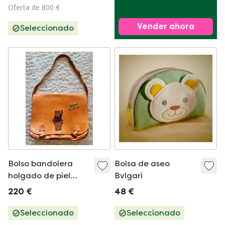
Oferta de 800 €
Vender ahora
Seleccionado
Bolso bandolera
Bolsa de aseo
holgado de piel
Bvlgari
belga de Winnie the
220 €
48 €
Pooh de Disney
Seleccionado
Seleccionado