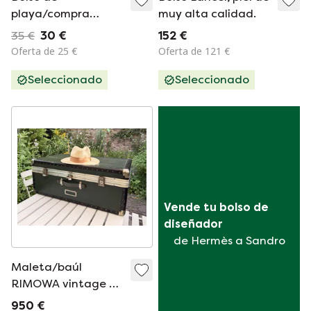
playa/compra
muy alta calidad.
Moschino negro con
35 €
30 €
152 €
corazón rojo –
Oferta de 25 €
Oferta de 121 €
NUEVO
Seleccionado
Seleccionado
Vende tu bolso de 
diseñador
de Hermès a Sandro
Maleta/baúl
RIMOWA vintage de
la década de 1960.
950 €