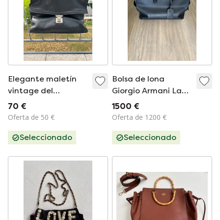
Elegante maletín
Bolsa de lona
vintage del
Giorgio Armani La
fabricante de lujo
Prima
70 €
1500 €
Karl Seeger.
Oferta de 50 €
Oferta de 1200 €
Seleccionado
Seleccionado