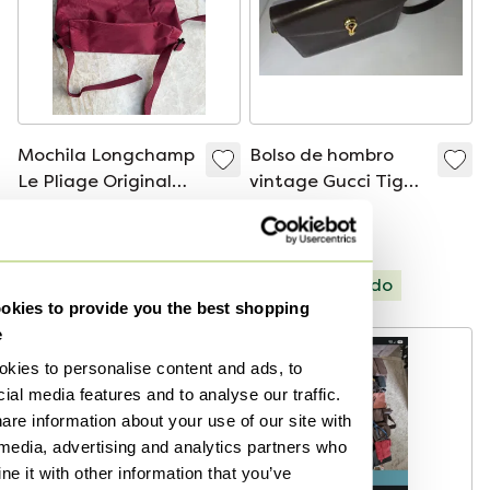
Mochila Longchamp
Bolso de hombro
Le Pliage Original
vintage Gucci Tiger
de nailon rojo -
Eye, fabricado en
45 €
695 €
¡Nueva!
Italia.
Oferta de 600 €
Seleccionado
Seleccionado
kies to provide you the best shopping
e
kies to personalise content and ads, to
ial media features and to analyse our traffic.
are information about your use of our site with
 media, advertising and analytics partners who
e it with other information that you’ve