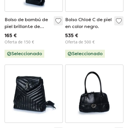
Bolso de bambú de
Bolso Chloé C de piel
piel brillante de
en color negro.
Gucci en color
165 €
535 €
negro.
Oferta de 150 €
Oferta de 500 €
Seleccionado
Seleccionado