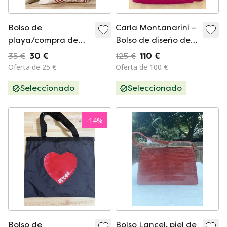
Bolso de
Carla Montanarini –
playa/compra de
Bolso de diseño de
lona Kenzo Paris –
piel italiana – Fucsia
35 €
30 €
125 €
110 €
Nuevo y original
Oferta de 25 €
Oferta de 100 €
Seleccionado
Seleccionado
-
14
%
Bolso de
Bolso Lancel, piel de