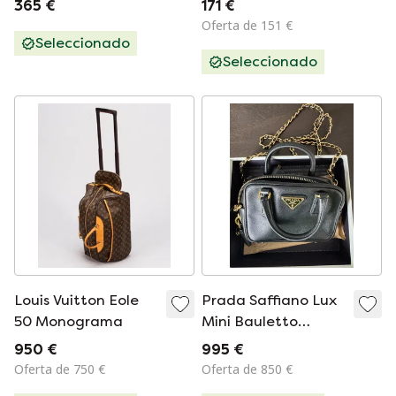
365 €
171 €
(Y2K / Archivo)
Oferta de 151 €
Seleccionado
Seleccionado
Louis Vuitton Eole
Prada Saffiano Lux
50 Monograma
Mini Bauletto
BL0705 –
950 €
995 €
Negro/Nero –
Oferta de 750 €
Oferta de 850 €
Juego completo