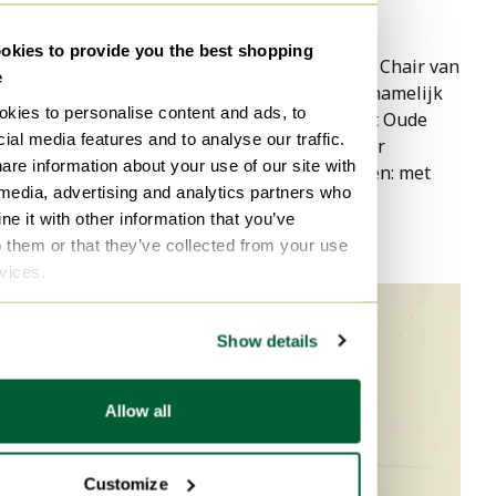
der Rohe.
Dat bekt toch nét even lekkerder.
kies to provide you the best shopping
Uniek aan het ontwerp van de Barcelona Chair van 
e
Knoll
 is de inspiratiebron: de fauteuil is namelijk 
kies to personalise content and ads, to
gebaseerd op de houten erezetels uit het Oude 
ial media features and to analyse our traffic.
Rome. Deze stoelen stonden symbool voor 
are information about your use of our site with
koninklijke macht. En we moeten toegeven: met 
 media, advertising and analytics partners who
een Barcelona stoel in huis voel je je ook 
e it with other information that you’ve
behoorlijk royal.
o them or that they’ve collected from your use
rvices.
Show details
Allow all
Customize