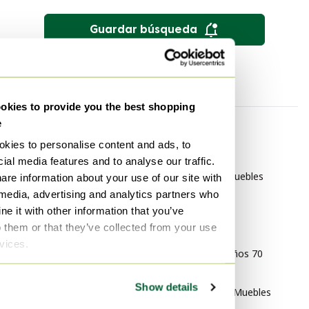
Guardar búsqueda
kies to provide you the best shopping
e
Por categoría
Por marca
kies to personalise content and ads, to
Diseño orgánico Arte
Baan Muebles
ial media features and to analyse our traffic.
Diseño orgánico Decoración
Natuzzi Italia Muebles
are information about your use of our site with
 media, advertising and analytics partners who
Diseño orgánico Vajillas
Edra Muebles
e it with other information that you’ve
o them or that they’ve collected from your use
Por estilo
rvices.
Diseño de los años 70
Muebles
Show details
Diseño italiano Muebles