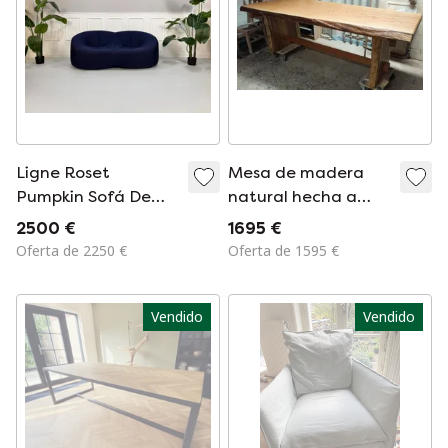
Ligne Roset
Mesa de madera
Pumpkin Sofá De
natural hecha a
Diseño Blau Stoff 2
mano
2500 €
1695 €
Sitzer
Oferta de 2250 €
Oferta de 1595 €
Vendido
Vendido