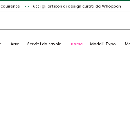
acquirente
Tutti gli articoli di design curati da Whoppah
e
Arte
Servizi da tavola
Borse
Modelli Expo
Ma