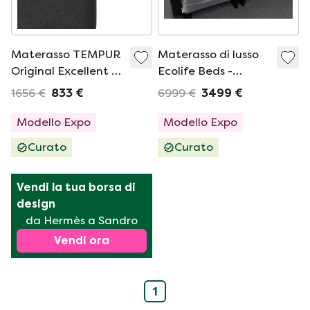
Materasso TEMPUR
Materasso di lusso
Original Excellent -
Ecolife Beds -
90x220
180x210 con topper
1656 €
833 €
6999 €
3499 €
(set da 2)
Modello Expo
Modello Expo
Curato
Curato
Vendi la tua borsa di 
design
da Hermès a Sandro
Vendi ora
1