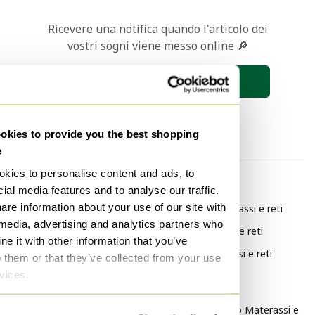
Ricevere una notifica quando l'articolo dei
vostri sogni viene messo online 🔎
Salva la ricerca
kies to provide you the best shopping
e
kies to personalise content and ads, to
Per categoria
Per marchio
ial media features and to analyse our traffic.
are information about your use of our site with
Scandinavo Letti
Swissflex Materassi e reti
 media, advertising and analytics partners who
Scandinavo Mobili
Avek Materassi e reti
e it with other information that you’ve
Scandinavo Letti matrimoniali
Auping Materassi e reti
o them or that they’ve collected from your use
rvices.
Per stile
Contemporaneo Materassi e