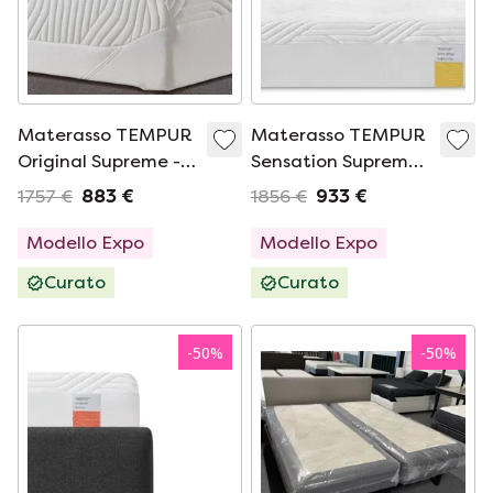
Materasso TEMPUR
Materasso TEMPUR
Original Supreme -
Sensation Supreme -
90x210
90x220
1757 €
883 €
1856 €
933 €
Modello Expo
Modello Expo
Curato
Curato
-
50
%
-
50
%