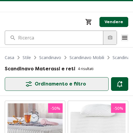
Vendere
Ricerca
Casa
Stile
Scandinavo
Scandinavo Mobili
Scandinavo
Scandinavo Materassi e reti
4 risultati
Ordinamento e filtro
-
50
%
-
50
%