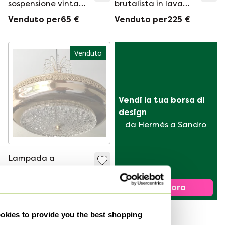
sospensione vintage
brutalista in lava
in plastica
grassa
Venduto per65 €
Venduto per225 €
Venduto
Vendi la tua borsa di 
design
da Hermès a Sandro
Lampada a
sospensione retrò
placcata in rame
Venduto per95 €
Vendi ora
kies to provide you the best shopping
1