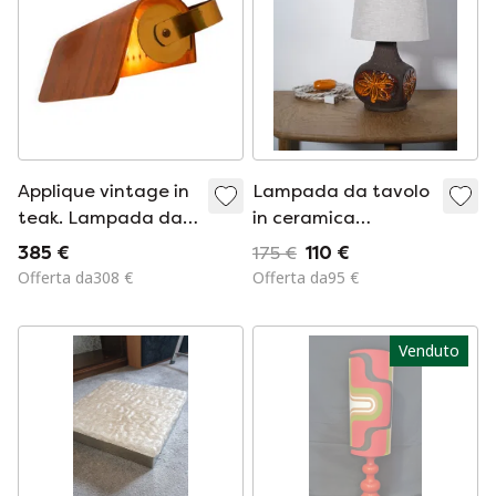
Applique vintage in
Lampada da tavolo
teak. Lampada da
in ceramica
parete classica
Løvemose
385 €
175 €
110 €
scandinava di metà
Offerta da308 €
Offerta da95 €
secolo.
Venduto