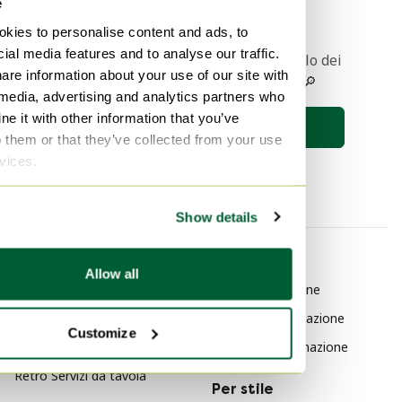
e
kies to personalise content and ads, to
ial media features and to analyse our traffic.
Ricevere una notifica quando l'articolo dei
are information about your use of our site with
vostri sogni viene messo online 🔎
 media, advertising and analytics partners who
e it with other information that you’ve
Salva la ricerca
o them or that they’ve collected from your use
rvices.
Show details
Per categoria
Per marchio
Allow all
Retrò Arte
Fase Illuminazione
Retrò Decorazione
Foscarini Illuminazione
Customize
Retrò Mobili
Fagerhult Illuminazione
Retrò Servizi da tavola
Per stile