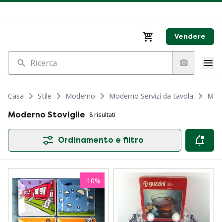
Vendere
Ricerca
Casa
Stile
Moderno
Moderno Servizi da tavola
Mode
Moderno Stoviglie
8 risultati
Ordinamento e filtro
-
10
%