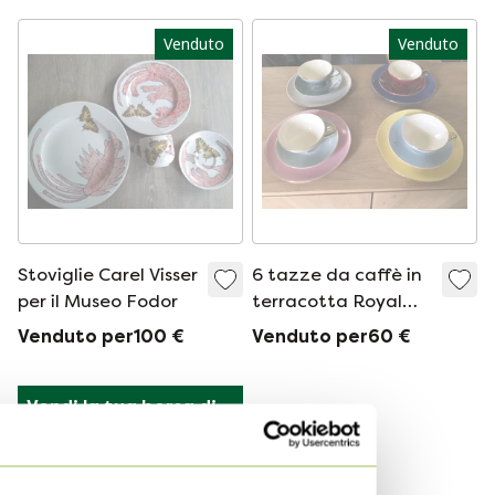
Venduto
Venduto
Stoviglie Carel Visser
6 tazze da caffè in
per il Museo Fodor
terracotta Royal
Gouda + 4 piatti da
Venduto per100 €
Venduto per60 €
dessert
Vendi la tua borsa di 
design
da Hermès a Sandro
Vendi ora