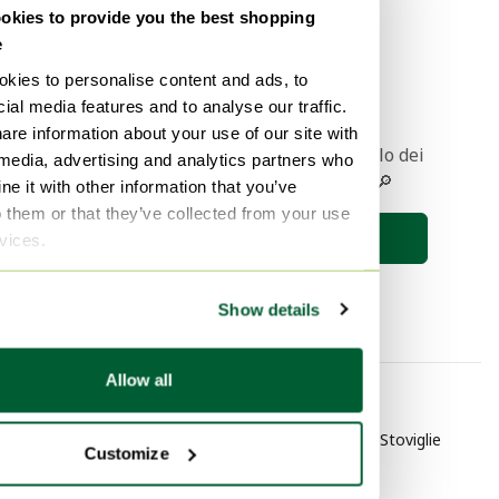
kies to provide you the best shopping
e
1
kies to personalise content and ads, to
ial media features and to analyse our traffic.
are information about your use of our site with
Ricevere una notifica quando l'articolo dei
 media, advertising and analytics partners who
vostri sogni viene messo online 🔎
e it with other information that you’ve
o them or that they’ve collected from your use
Salva la ricerca
rvices.
Show details
Allow all
Per categoria
Per marchio
Moderno Bicchieri e caraffe
Merk onbekend Stoviglie
Customize
Moderno Accessori da cucina
Muuto Stoviglie