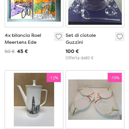
4x bilancia Roel
Set di ciotole
Meertens Ede
Guzzini
50 €
45 €
100 €
Offerta da80 €
-
12
%
-
10
%