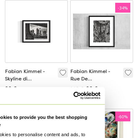
-
34
%
Fabian Kimmel -
Fabian Kimmel -
Skyline di
Rue De
Manhattan / Ponte
L&#39;Universite /
99 €
149 €
99 €
di Brooklyn (New
Tour Eiffel II (Paris
Offerta da49 €
Offerta da49 €
York)
Eiffelturm)
-
34
%
-
60
%
kies to provide you the best shopping
e
kies to personalise content and ads, to