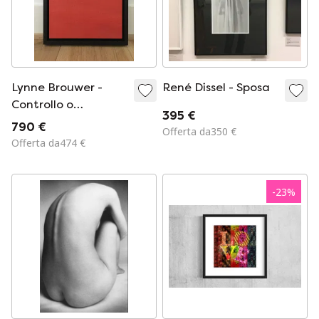
Lynne Brouwer -
René Dissel - Sposa
Controllo o
395 €
eliminazione #6
790 €
Offerta da350 €
Offerta da474 €
-
23
%