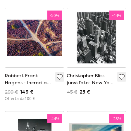
-
50
%
-
44
%
Robbert Frank
Christopher Bliss
Hagens - Incroci a
junstfoto- New York
Blooming Heath
Chrysler Building a
299 €
149 €
45 €
25 €
Manhattan
Offerta da100 €
-
44
%
-
28
%