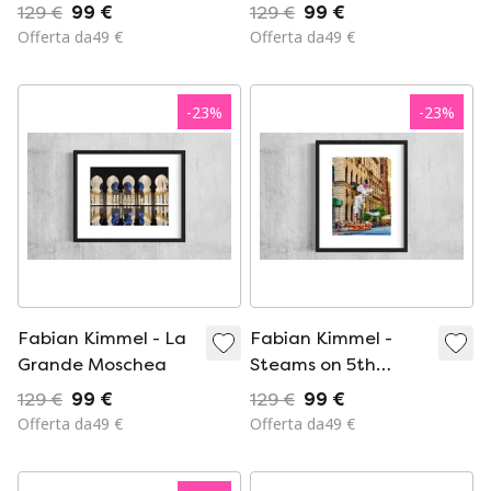
d&#39;oro
129 €
99 €
129 €
99 €
Offerta da49 €
Offerta da49 €
-
23
%
-
23
%
Fabian Kimmel - La
Fabian Kimmel -
Grande Moschea
Steams on 5th
Avenue II (New York)
129 €
99 €
129 €
99 €
Offerta da49 €
Offerta da49 €