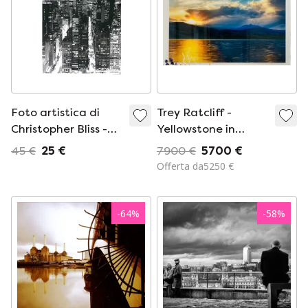
Foto artistica di
Trey Ratcliff -
Christopher Bliss -
Yellowstone in
Skyline di New York
fiamme
45 €
25 €
7900 €
5700 €
di notte
Offerta da5250 €
-
64
%
-
58
%