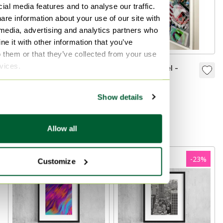
ial media features and to analyse our traffic.
are information about your use of our site with
 media, advertising and analytics partners who
e it with other information that you’ve
o them or that they’ve collected from your use
rvices.
Rue De
Fabian Kimmel -
L&#39;Universitè /
Missing NYC
Tour Eiffel I (Torre
(Collage Pop Art)
149 €
99 €
499 €
199 €
Show details
Eiffel Parigi), Fabian
Offerta da49 €
Offerta da149 €
Kimmel
Curato
Allow all
-
23
%
-
23
%
Customize