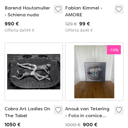
Barend Houtsmuller
Fabian Kimmel -
- Schiena nuda
AMORE
990 €
129 €
99 €
Offerta da599 €
Offerta da49 €
-
10
%
Cobra Art Ladies On
Anouk van Tetering
The Tabel
- Foto in cornice
Sparkling Smile
1050 €
1000 €
900 €