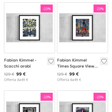
-
23
%
-
23
%
Fabian Kimmel -
Fabian Kimmel
Scacchi arabi
Times Square Views
I (New York)
129 €
99 €
129 €
99 €
Offerta da49 €
Offerta da49 €
-
23
%
-
23
%