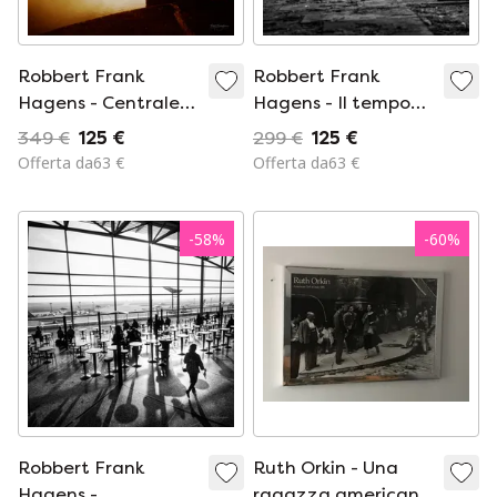
Robbert Frank
Robbert Frank
Hagens - Centrale
Hagens - Il tempo
elettrica di
congelato a
349 €
125 €
299 €
125 €
Battersea
Greenwich
Offerta da63 €
Offerta da63 €
-
58
%
-
60
%
Robbert Frank
Ruth Orkin - Una
Hagens -
ragazza americana