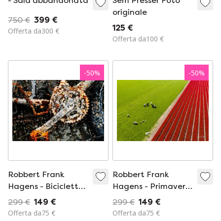
- Sala abbandonata
Sem Presser Foto
originale
750 €
399 €
125 €
Offerta da300 €
Offerta da100 €
-
50
%
-
50
%
Robbert Frank
Robbert Frank
Hagens - Bicicletta
Hagens - Primavera
presa in riva al mare
colorata | Paesi
299 €
149 €
299 €
149 €
I
Bassi 2023
Offerta da75 €
Offerta da75 €