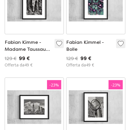
Fabian Kimme -
Fabian Kimmel -
Madame Taussaud
Bolle
/ Broadway (New
129 €
99 €
129 €
99 €
York)
Offerta da49 €
Offerta da49 €
-
23
%
-
23
%