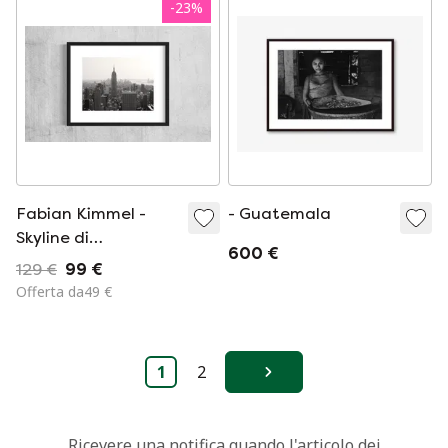
-
23
%
Fabian Kimmel -
- Guatemala
Skyline di
600 €
Manhattan (New
129 €
99 €
York)
Offerta da49 €
1
2
Avanti
Ricevere una notifica quando l'articolo dei