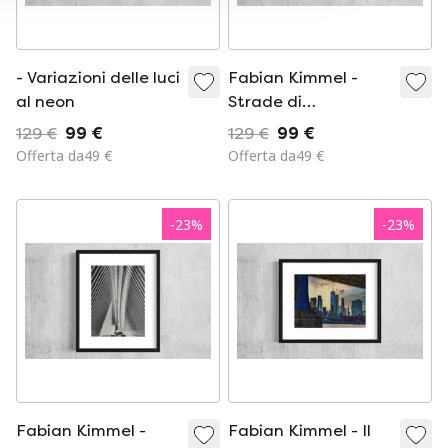
- Variazioni delle luci
Fabian Kimmel -
al neon
Strade di
Manhattan I
129 €
99 €
129 €
99 €
Offerta da49 €
Offerta da49 €
-
23
%
-
23
%
Fabian Kimmel -
Fabian Kimmel - Il