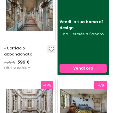
Vendi la tua borsa di 
design
da Hermès a Sandro
- Corridoio
abbandonato
750 €
399 €
Offerta da300 €
Vendi ora
-
47
%
-
47
%