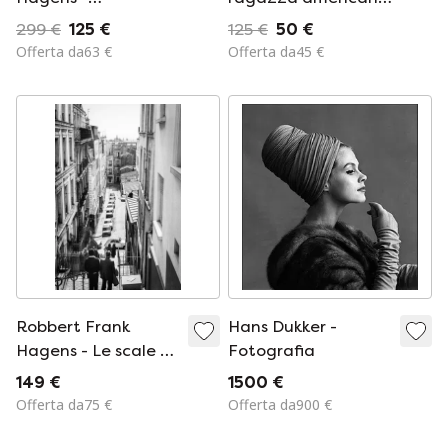
Aspettando
in Italia, Firenze
299 €
125 €
125 €
50 €
all&#39;aeroporto
Offerta da63 €
Offerta da45 €
di Francoforte
Robbert Frank
Hans Dukker -
Hagens - Le scale di
Fotografia
Montmartre, Parigi
149 €
1500 €
1976
Offerta da75 €
Offerta da900 €