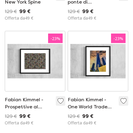
New York Spine
ponte di
Manhattan verso un
129 €
99 €
129 €
99 €
mondo unico
Offerta da49 €
Offerta da49 €
-
23
%
-
23
%
Fabian Kimmel -
Fabian Kimmel -
Prospettive al
One World Trade
dettaglio 2020
Center
129 €
99 €
129 €
99 €
Offerta da49 €
Offerta da49 €