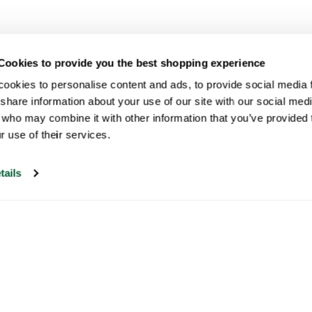
Cookies to provide you the best shopping experience
ookies to personalise content and ads, to provide social media fe
share information about your use of our site with our social medi
 who may combine it with other information that you’ve provided t
r use of their services.
tails
Il nostro servizio di assistenza clienti è
aperto nei giorni feriali dalle 09:30 alle
17:00.