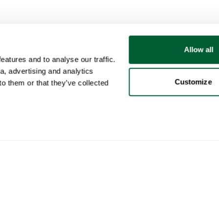
Allow all
atures and to analyse our traffic.
a, advertising and analytics
Customize
o them or that they’ve collected
Utente
Categorie
Acq
Il mio account
Mobili
Come
Vendite
Illuminazione
Come
Acquisti
Arte
Whop