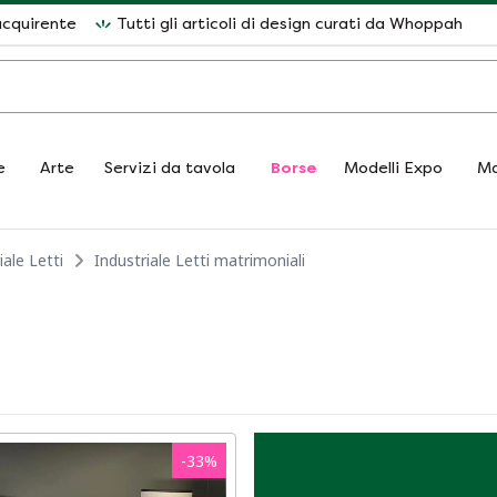
acquirente
Tutti gli articoli di design curati da Whoppah
e
Arte
Servizi da tavola
Borse
Modelli Expo
Ma
iale Letti
Industriale Letti matrimoniali
-
33
%