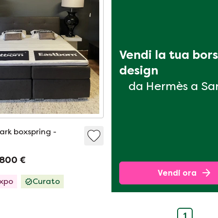
Vendi la tua bors
design
da Hermès a Sa
ark boxspring -
800 €
Vendi ora
Expo
Curato
1