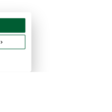
uisto e vendita
Whoppah
 funziona la vendita
Chi siamo
 funziona l'acquisto
Recensioni
pah per le aziende
Domande frequenti