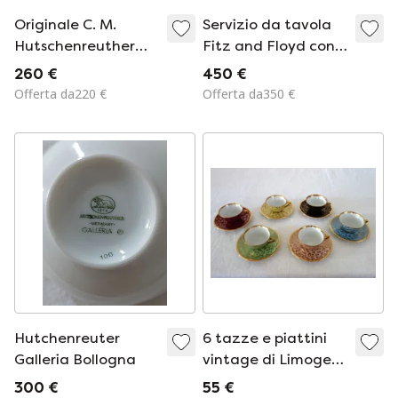
Originale C. M.
Servizio da tavola
Hutschenreuther
Fitz and Floyd con
Hohenberg – Vero
bordi in oro 22
260 €
450 €
cobalto – Papaveri –
carati.
Offerta da220 €
Offerta da350 €
Decoro in oro – Circa
1954–1969 –
Condizioni
eccellenti
Hutchenreuter
6 tazze e piattini
Galleria Bollogna
vintage di Limoges
con decorazioni
300 €
55 €