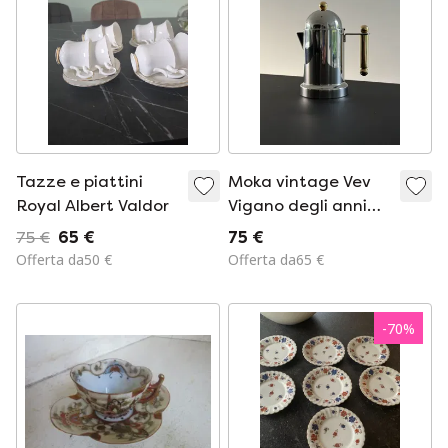
Tazze e piattini
Moka vintage Vev
Royal Albert Valdor
Vigano degli anni
'80 in acciaio inox e
75 €
65 €
75 €
oro, mai usata.
Offerta da50 €
Offerta da65 €
-
70
%