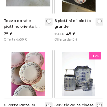
Tazza da tè e
6 piattini e 1 piatto
piattino orientali
grande
antichi, rossi e
75 €
150 €
45 €
dorati,
Offerta da50 €
Offerta da40 €
contrassegnati sul
fondo.
-
17
%
6 Porzellanteller
Servizio da tè cinese