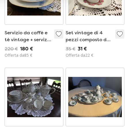
Servizio da caffè e
Set vintage di 4
tè vintage + servizio
pezzi composto da
da tavola del
tazza e piattino,
220 €
180 €
35 €
31 €
marchio di qualità
del marchio tedesco
Offerta da85 €
Offerta da22 €
Kronester Bavaria
di qualità Genuine
(Germania).
Royal Frankonia.