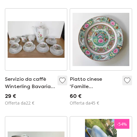
Servizio da caffè
Piatto cinese
Winterling Bavaria,
'Famille
vintage anni '60-
Rose/Canton -
29 €
60 €
'70, completo.
Periodo
Offerta da22 €
Offerta da45 €
Repubblicano -
nuovo
-
54
%