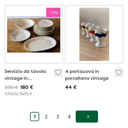
-
10
%
Servizio da tavola
4 portauova in
vintage in
porcellana vintage
porcellana -
200 €
180 €
44 €
Moschendorf,
Offerta da90 €
Baviera, circa 1950-
1957
1
2
3
4
Avanti