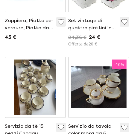
Zuppiera, Piatto per
Set vintage di
verdure, Piatto da
quattro piattini in
portata,
porcellana con
45 €
24,36 €
24 €
Centrotavola,
decorazione a rose
Offerta da20 €
Porcellana fine, Non
rosa, anni '60.
firmato, Arte
-
10
%
Servizio da tè 15
Servizio da tavola
pezzi Chodau,
color moka da 6