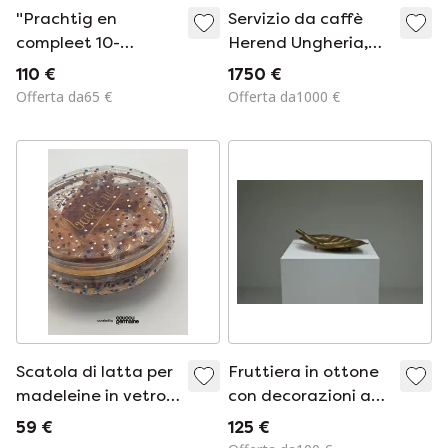
"Prachtig en
Servizio da caffè
compleet 10-
Herend Ungheria,
persoons
dipinto a mano - 29
110 €
1750 €
koffie-/theeservies
pezzi
Offerta da65 €
Offerta da1000 €
(mix van Seltmann
Weiden Marie-Luise
en bijpassend
Ćmielów).
Scatola di latta per
Fruttiera in ottone
madeleine in vetro,
con decorazioni a
Francia (anni '60-
foglia, Europa degli
59 €
125 €
'70)
anni '70.