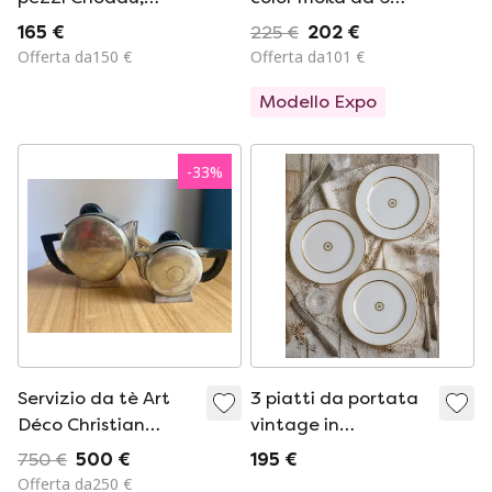
Cecoslovacchia
pezzi
165 €
225 €
202 €
Offerta da150 €
Offerta da101 €
Modello Expo
-
33
%
Servizio da tè Art
3 piatti da portata
Déco Christian
vintage in
Fjerdingstad
porcellana
750 €
500 €
195 €
Christofle.
Bernardaud
Offerta da250 €