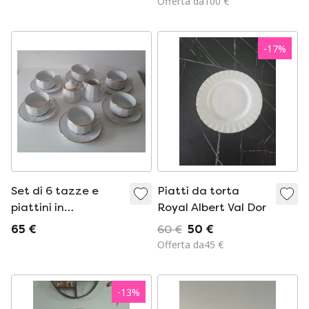
Offerta da100 €
-
17
%
Set di 6 tazze e
Piatti da torta
piattini in
Royal Albert Val Dor
porcellana Apilco
65 €
60 €
50 €
France
Offerta da45 €
-
13
%