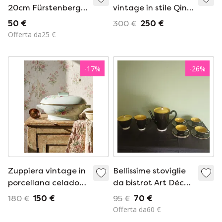
20cm Fürstenberg
vintage in stile Qing
Landhaus Gräfin
con porcellana
50 €
300 €
250 €
Streublumen
decorata con
Offerta da25 €
Cottage Goldrand
calligrafia "Epitaph".
-
17
%
-
26
%
Zuppiera vintage in
Bellissime stoviglie
porcellana celadon
da bistrot Art Déco -
di Limoges, Francia,
Digoin e
180 €
150 €
95 €
70 €
in stile Art Déco con
Sarreguemines -
Offerta da60 €
decorazioni floreali.
anni '30 -'50