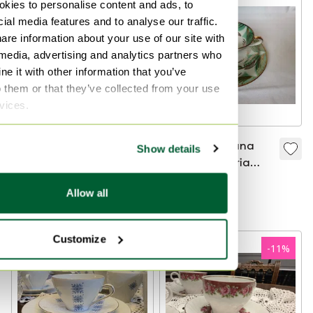
-
10
%
kies to personalise content and ads, to
ial media features and to analyse our traffic.
are information about your use of our site with
 media, advertising and analytics partners who
e it with other information that you’ve
o them or that they’ve collected from your use
rvices.
Servizio da tavola in
Trio in porcellana
Show details
porcellana da
vintage Bavaria
bistrot
Elfenbein n. 118 –
30 €
27 €
55 €
Allow all
Verde pistacchio e
Offerta da13 €
Offerta da38 €
oro
Customize
-
18
%
-
11
%