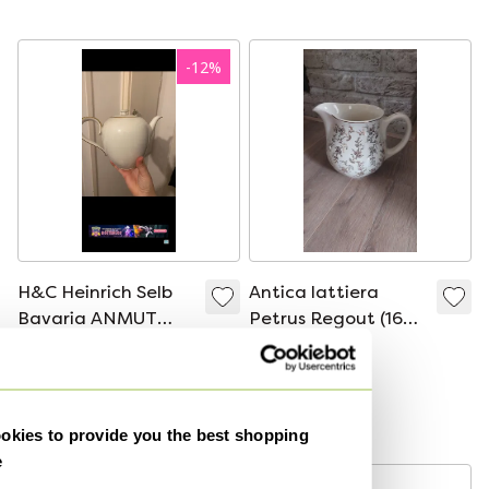
Limoges, modello
Sparta
-
12
%
H&C Heinrich Selb
Antica lattiera
Bavaria ANMUT
Petrus Regout (16
“Anitra”
cm) - Decorazione in
25 €
22 €
40 €
Caffettiera/teiera
oro (ca. 1892-1900)
Offerta da13 €
con bordo dorato
Modello Expo
vintage
kies to provide you the best shopping
e