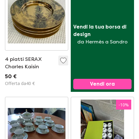
Vendi la tua borsa di 
design
da Hermès a Sandro
4 piatti SERAX
Charles Kaisin
50 €
Offerta da40 €
Vendi ora
-
10
%