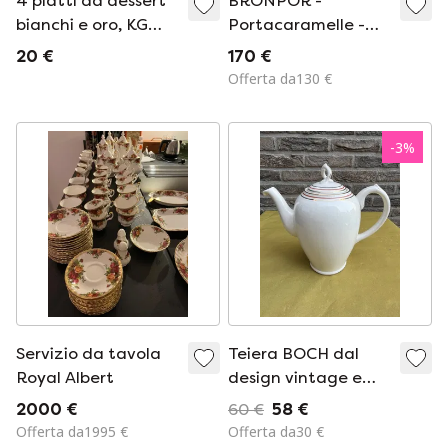
4 piatti da dessert
BRONPOR -
bianchi e oro, KG
Portacaramelle -
Luneville
Porcellana
20 €
170 €
smaltata e bronzo
Offerta da130 €
dorato traforato -
Vintage 1980-1990 -
Fuori produzione
-
3
%
Servizio da tavola
Teiera BOCH dal
Royal Albert
design vintage e
raffinato.
2000 €
60 €
58 €
Offerta da1995 €
Offerta da30 €