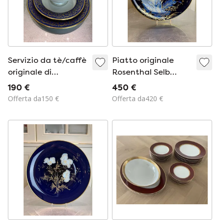
Servizio da tè/caffè
Piatto originale
originale di
Rosenthal Selb
Tirschenreuth,
Germania – Dipinto
190 €
450 €
Baviera, Germania –
a mano – Vero
Offerta da150 €
Offerta da420 €
Decor 943/2 –
cobalto –
Forma 1300 – Vero
Decorazione in oro –
cobalto –
Piatto decorativo –
Decorazioni dorat
ca. 1957–196