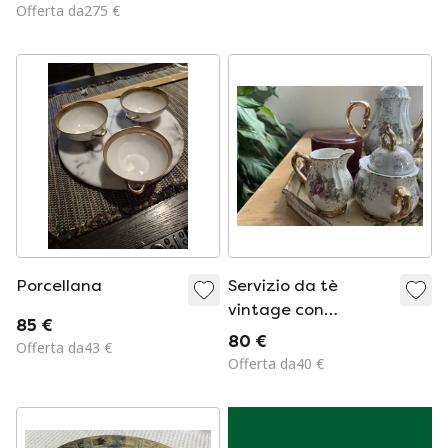
floreali e dorate.
Offerta da275 €
Porcellana
Servizio da tè
vintage con
85 €
dettagli dorati e
80 €
Offerta da43 €
motivo floreale.
Offerta da40 €