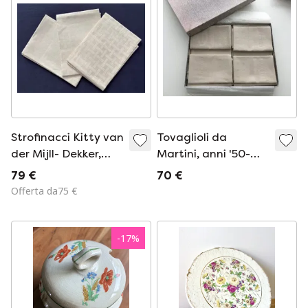
Strofinacci Kitty van
Tovaglioli da
der Mijll- Dekker,
Martini, anni '50-
Bauhaus
'60, modernismo di
79 €
70 €
metà secolo
Offerta da75 €
-
17
%