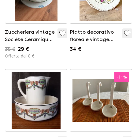
Zuccheriera vintage
Piatto decorativo
Société Ceramique
floreale vintage
Maastricht 11x10
francese · Ceranord
35 €
29 €
34 €
Saint-Amand ·
Offerta da18 €
Dipinto a mano ·
Prodotto in Francia
-
11
%