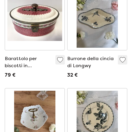
Barattolo per
Burrone della cincia
biscotti in
di Longwy
terracotta Art
79 €
32 €
Nouveau,
produzione
tedesca, primi anni
del 1900