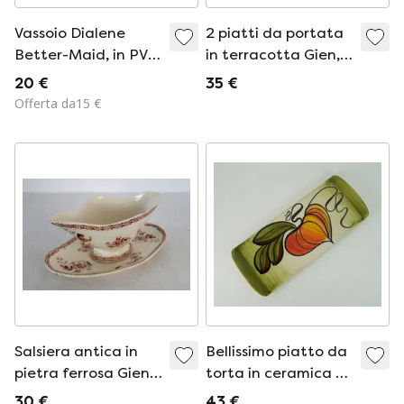
Vassoio Dialene
2 piatti da portata
Better-Maid, in PVC
in terracotta Gien,
britannico, anni '60-
modello May, circa
20 €
35 €
'70
1900
Offerta da15 €
Salsiera antica in
Bellissimo piatto da
pietra ferrosa Gien,
torta in ceramica di
modello May, circa
metà secolo,
30 €
43 €