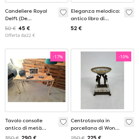
Candeliere Royal
Eleganza melodica:
Delft (De
antico libro di
Porceleyne Gles) con
spartiti musicali
50 €
45 €
52 €
anello
tedeschi - inizio XX
Offerta da22 €
secolo, 2C06
-
17
%
-
10
%
Tavolo consolle
Centrotavola in
antico di metà
porcellana di Wong
secolo
Lee, 1895, antico.
350 €
290 €
250 €
225 €