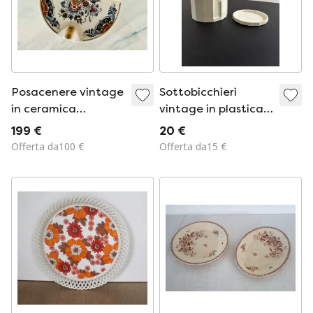
Posacenere vintage
Sottobicchieri
in ceramica
vintage in plastica
policroma dipinta a
con supporto | Set
199 €
20 €
mano Flora Delft,
da 6 | Geometrici |
Offerta da100 €
Offerta da15 €
Olanda n. 966
Crema