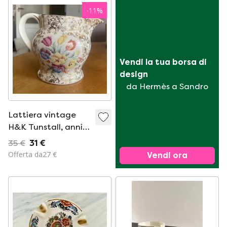
-
11
%
Vendi la tua borsa di 
design
da Hermès a Sandro
Lattiera vintage
H&K Tunstall, anni
'30
35 €
31 €
Offerta da27 €
Vendi ora