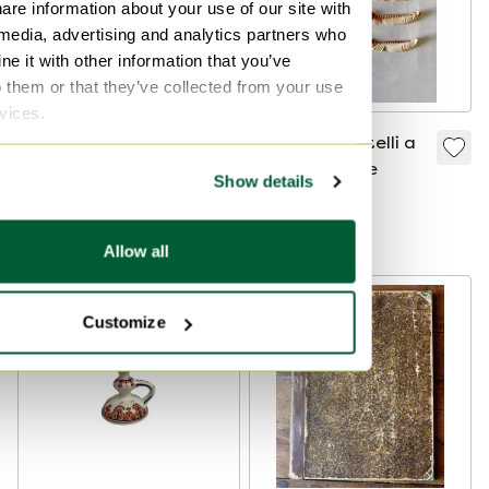
are information about your use of our site with
 media, advertising and analytics partners who
e it with other information that you’ve
o them or that they’ve collected from your use
rvices.
Soupière
10 poggia-coltelli a
Capodimonte
forma di pesce
Show details
Faïance in stile
225 €
202 €
65 €
rinascimentale
Offerta da60 €
Allow all
-
10
%
Customize