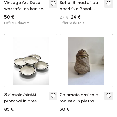
Vintage Art Deco
Set di 3 mestoli da
wastafel en kan set
aperitivo Royal
van Ditmar Urbach,
Boch
50 €
27 €
24 €
Tsjechoslowakije |
Offerta da45 €
Offerta da16 €
Antieke keramische
kan en kom "Traute"
"Flora" decora
8 ciotole/piatti
Calamaio antico e
profondi in gres
robusto in pietra
Denby England,
naturale venata –
85 €
30 €
vintage anni '80-'90
Marmo/Ottone