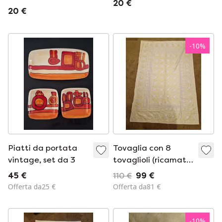
20 €
20 €
-
10
%
Piatti da portata
Tovaglia con 8
vintage, set da 3
tovaglioli (ricamati
a mano)
45 €
110 €
99 €
Offerta da25 €
Offerta da81 €
-
10
%