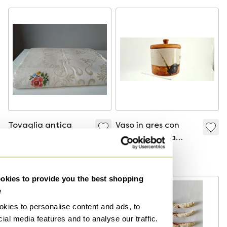
Tovaglia antica
Vaso in gres con
ricamata in
coperchio — La
damasco di Twente
Colombe Pottery,
150 €
35 €
anni '70
kies to provide you the best shopping
-
10
%
e
kies to personalise content and ads, to
ial media features and to analyse our traffic.