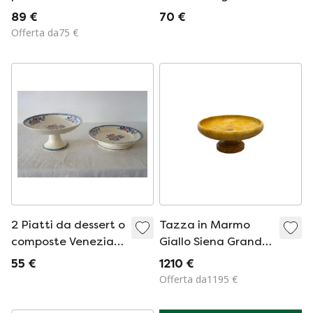
Westraven
89 €
70 €
Offerta da75 €
2 Piatti da dessert o
Tazza in Marmo
composte Venezia /
Giallo Siena Grand
Longwy
Tour, 1860-1880
55 €
1210 €
circa
Offerta da1195 €