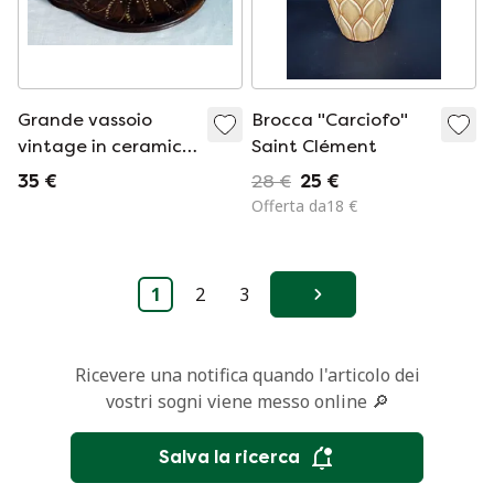
Grande vassoio
Brocca "Carciofo"
vintage in ceramica
Saint Clément
smaltata
35 €
28 €
25 €
Offerta da18 €
1
2
3
Avanti
Ricevere una notifica quando l'articolo dei
vostri sogni viene messo online 🔎
Salva la ricerca