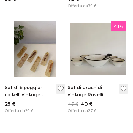
1900
Stutzel Sachs Aalen,
Offerta da39 €
decorazione
autunnale.
-
11
%
Set di 6 poggia-
Set di arachidi
coltelli vintage
vintage Ravelli
francesi, in resina e
25 €
45 €
40 €
fiori secchi
Offerta da20 €
Offerta da27 €