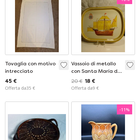
Tovaglia con motivo
Vassoio di metallo
intrecciato
con Santa María di
Keith Cresswell
45 €
20 €
18 €
Offerta da35 €
Offerta da9 €
-
11
%