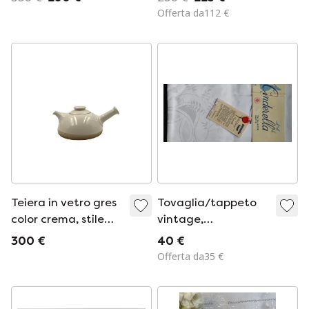
Offerta da112 €
Teiera in vetro gres
Tovaglia/tappeto
color crema, stile
vintage,
Mid-Century
Cenerentola
300 €
40 €
Modern, Franco
Offerta da35 €
Bucci, Italia, ca.
1970