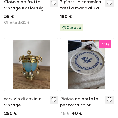
Ciotola da frutta
7 piatti in ceramica
vintage Koziol 'Big
fatti a mano di Kari
Apple' / Rara, blu
Ceramics
39 €
180 €
con gambo verde /
Offerta da25 €
Design anni '90,
Curato
Germania
-
11
%
servizio di caviale
Piatto da portata
vintage
per torta color
cobalto ARZBERG
250 €
45 €
40 €
Schumann con base