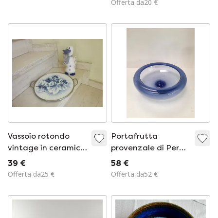
Offerta da20 €
larga
Vassoio rotondo
Portafrutta
vintage in ceramica
provenzale di Per
e metallo,
Lutken per
39 €
58 €
probabilmente di
Holmegaard
Offerta da25 €
Offerta da52 €
produzione
olandese.