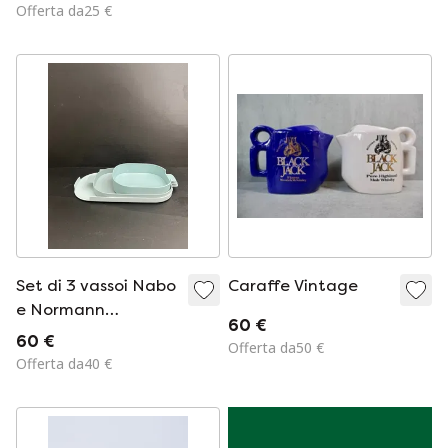
Anna Ehrner per
Offerta da25 €
Kosta Boda / Svezia
/ anni '90
Set di 3 vassoi Nabo
Caraffe Vintage
e Normann
60 €
Copenhagen, design
60 €
Offerta da50 €
postmoderno
Offerta da40 €
danese, Danimarca.