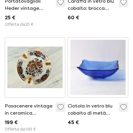
Portatovaglioli
Caraffa in vetro blu
Heder vintage
cobalto: brocca
smaltati blu Delft
italiana vintage,
25 €
60 €
IKEA
Serafino Zani
Offerta da20 €
Posacenere vintage
Ciotola in vetro blu
in ceramica
cobalto di metà
policroma dipinta a
secolo / Fruttiera in
199 €
45 €
mano Flora Delft,
vetro pressato
Offerta da100 €