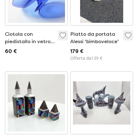
Ciotola con
Piatto da portata
piedistallo in vetro
Alessi ‘bimboveloce’
pressato blu con
60 €
179 €
motivo a stelle /
Offerta da139 €
Italia / Anni 2000