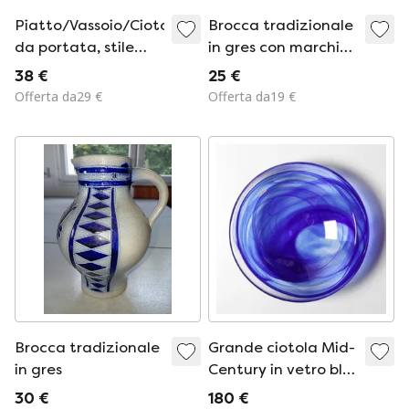
Piatto/Vassoio/Ciotola
Brocca tradizionale
da portata, stile
in gres con marchio
Delft, decorazione
del produttore
38 €
25 €
floreale blu e bianca
Offerta da29 €
Offerta da19 €
(22/11/2025)
Brocca tradizionale
Grande ciotola Mid-
in gres
Century in vetro blu
a spirale Atoll di
30 €
180 €