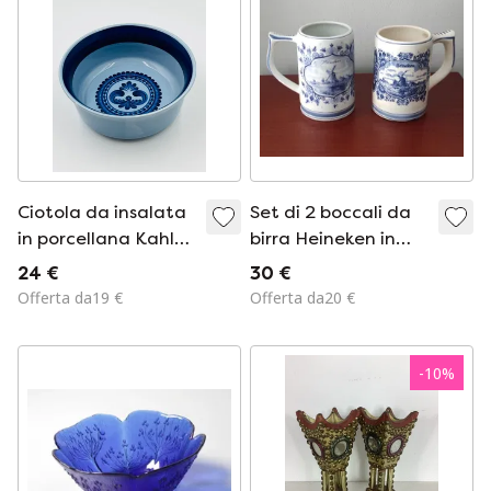
Ciotola da insalata
Set di 2 boccali da
in porcellana Kahla
birra Heineken in
Bleu Saxe GDR
ceramica di Delft
24 €
30 €
blu, 1978
Offerta da19 €
Offerta da20 €
-
10
%