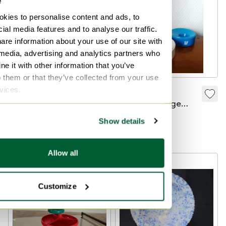
e
kies to personalise content and ads, to
ial media features and to analyse our traffic.
are information about your use of our site with
 media, advertising and analytics partners who
e it with other information that you’ve
o them or that they’ve collected from your use
rvices.
Posacenere Kristal
Portauova in
Unie - Max
plastica vintage
Verboeket
anni '70
49 €
29 €
25 €
Show details
Offerta da25 €
Allow all
Customize