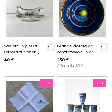
Salsiera in pietra
Grande ciotola da
ferrosa "Carmen",
centrotavola in gres
Sarreguemines, blu,
danese degli anni
40 €
230 €
1875-1900
'60, disegnata da
Offerta da185 €
Maria Philippi per
Søholm.
-
33
%
-
21
%