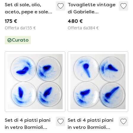
Set di sale, olio,
Tovagliette vintage
aceto, pepe e sale
di Gabrielle
Metropol di Barbara
Mackiewicz,
175 €
480 €
Brenner per
Francia, anni '50,
Offerta da155 €
Offerta da384 €
Rosenthal, anni '90
set di 5
Curato
Set di 4 piatti piani
Set di 4 piatti piani
in vetro Bormioli
in vetro Bormioli