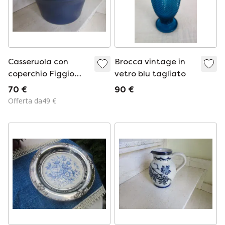
Casseruola con
Brocca vintage in
coperchio Figgio
vetro blu tagliato
Flint Norway, Tor
70 €
90 €
Viking, Casseruola in
Offerta da49 €
ceramica
vetrificata adatta
dal forno alla
tavola, Grand