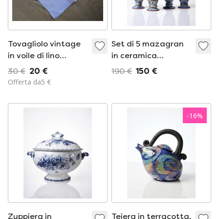
Tovagliolo vintage
Set di 5 mazagran
in voile di lino
in ceramica
ricamato a mano -
smaltata, anni '60-
30 €
20 €
190 €
150 €
Fiore blu
'80
Offerta da5 €
-
16
%
Zuppiera in
Teiera in terracotta,