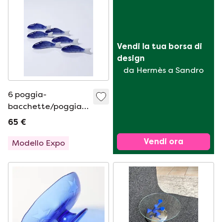
Vendi la tua borsa di 
design
da Hermès a Sandro
6 poggia-
bacchette/poggia-
coltelli a forma di
65 €
carpa koi in
Vendi ora
porcellana, Cina,
Modello Expo
anni '60-'80