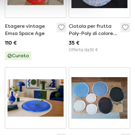
Etagere vintage
Ciotola per frutta
Emsa Space Age
Poly-Poly di colore
blu
110 €
35 €
Offerta da30 €
Curato