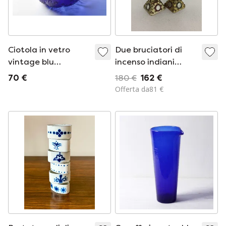
Ciotola in vetro
Due bruciatori di
vintage blu
incenso indiani
cobalto/prezzemolo
vintage degli anni
70 €
180 €
162 €
di mucca design di
'40
Offerta da81 €
Pertti
Kallioinen/Finlandia/anni
'70