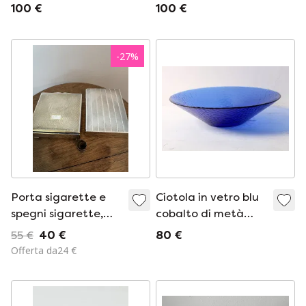
Rocco Swirl, stile
Rocco Swirl, stile
100 €
100 €
metà secolo / Italia
metà secolo / Italia
/ anni '90
/ anni '90
-
27
%
Porta sigarette e
Ciotola in vetro blu
spegni sigarette,
cobalto di metà
placcati in argento
secolo / Grande
55 €
40 €
80 €
centrotavola
Offerta da24 €
francese / Arcoroc /
Francia / Anni '80