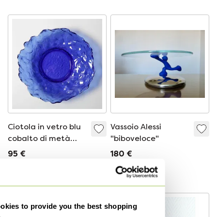
Olanda n. 966
italiano, anni '70
Ciotola in vetro blu
Vassoio Alessi
cobalto di metà
"biboveloce"
secolo, realizzata
95 €
180 €
da Uno Westerberg
/ Pukeberg / Svezia
Curato
/ anni '70
-
41
%
kies to provide you the best shopping