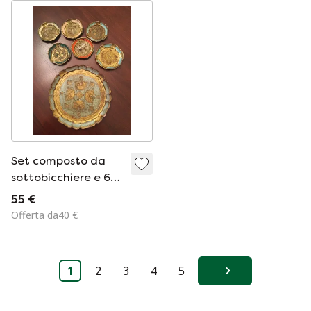
Set composto da
sottobicchiere e 6
bicchieri in stile
55 €
fiorentino.
Offerta da40 €
1
2
3
4
5
Avanti