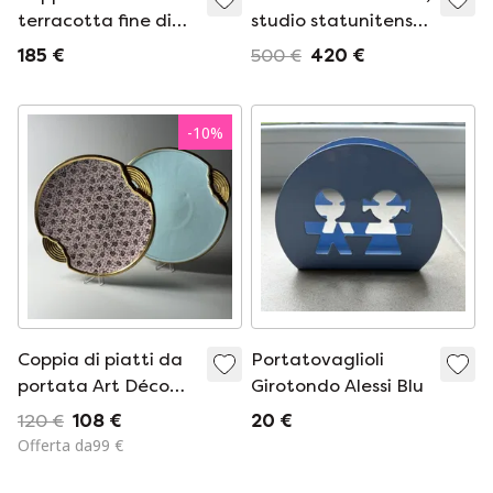
terracotta fine di
studio statunitense,
Sarreguemines,
anni '50-'70, stile
185 €
500 €
420 €
modello Carmen,
David Constantine
decorazione blu,
White.
XIX-XX secolo.
-
10
%
Coppia di piatti da
Portatovaglioli
portata Art Déco
Girotondo Alessi Blu
Boch Frères La
120 €
108 €
20 €
Louvière – Raymond
Offerta da99 €
Chevalier, anni '30