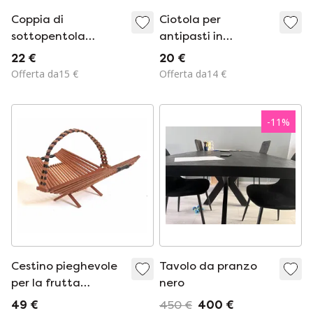
Coppia di
Ciotola per
sottopentola
antipasti in
vintage in fibra
ceramica
22 €
20 €
intrecciata
Offerta da15 €
Offerta da14 €
-
11
%
Cestino pieghevole
Tavolo da pranzo
per la frutta
nero
scandinavo anni
49 €
450 €
400 €