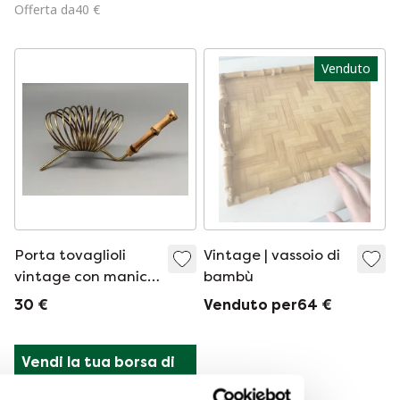
&#39;50
Offerta da40 €
Venduto
Porta tovaglioli
Vintage | vassoio di
vintage con manico
bambù
in bambù per 12
30 €
Venduto per64 €
tovaglioli
Vendi la tua borsa di 
design