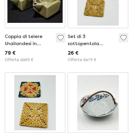
Coppia di teiere
Set di 3
thailandesi in
sottopentola
ceramica celadon,
vintage in fibra
79 €
26 €
Chiang Mai, anni '90
intrecciata
Offerta da69 €
Offerta da19 €