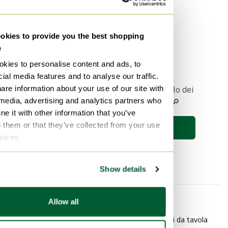
da Hermès a Sandro
Vendi ora
kies to provide you the best shopping
e
1
kies to personalise content and ads, to
ial media features and to analyse our traffic.
are information about your use of our site with
Ricevere una notifica quando l'articolo dei
 media, advertising and analytics partners who
vostri sogni viene messo online 🔎
e it with other information that you’ve
o them or that they’ve collected from your use
Salva la ricerca
rvices.
Show details
Allow all
Per categoria
Per marchio
Bambù Servizi da tavola
Arabia Accessori da tavola