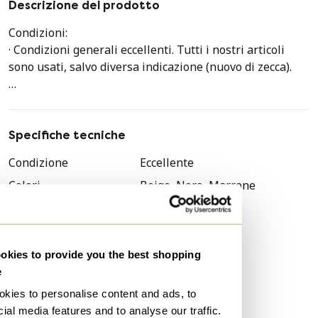
Descrizione del prodotto
Condizioni:
· Condizioni generali eccellenti. Tutti i nostri articoli
sono usati, salvo diversa indicazione (nuovo di zecca).
· Ci impegniamo a documentare ogni dettaglio ed
evidenziare eventuali difetti. Si prega di esaminare
attentamente le foto dettagliate o di richiedere ulteriori
Specifiche tecniche
immagini/video prima dell'acquisto.
Condizione
Eccellente
Colori
Beige, Nero, Marrone
Dimensioni:
14 x 22 x 17 cm
Materiale
Tela
Numero di articoli
1
La confezione include:
Marchio
Louis Vuitton
· 2 tracolle · Sacchetto antipolvere · Certificato Entrupy
kies to provide you the best shopping
(su richiesta, al costo aggiuntivo di 50 SGD, si prega di
e
Genere
Donne
contattarci per questo servizio aggiuntivo)
kies to personalise content and ads, to
Modello
Palm Spring Mini
ial media features and to analyse our traffic.