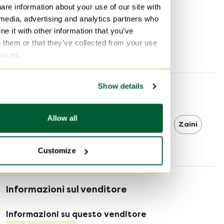
Colore hardware
Senza ferramenta
are information about your use of our site with
Altezza
22 cm
 media, advertising and analytics partners who
e it with other information that you’ve
Larghezza
14 cm
o them or that they’ve collected from your use
Profondità
17 cm
rvices.
Show details
Scoprire di più
Allow all
Louis Vuitton
Louis Vuitton Zaini
Zaini
Customize
Informazioni sul venditore
Informazioni su questo venditore