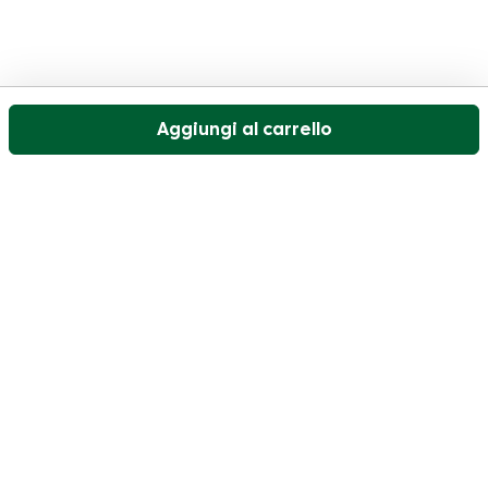
Aggiungi al carrello
Il nostro servizio di assistenza clienti è aperto nei
giorni feriali dalle 09:30 alle 17:00.
Visitate il nostro centro assistenza
Utente