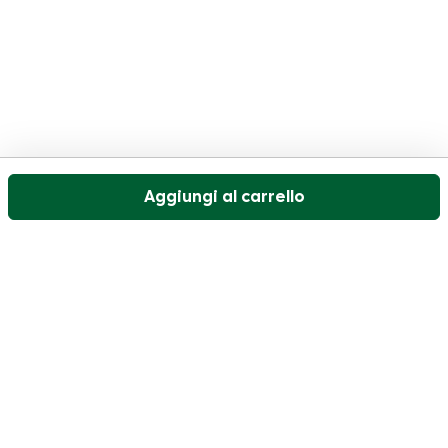
Aggiungi al carrello
Il nostro servizio di assistenza clienti è aperto nei
giorni feriali dalle 09:30 alle 17:00.
Visitate il nostro centro assistenza