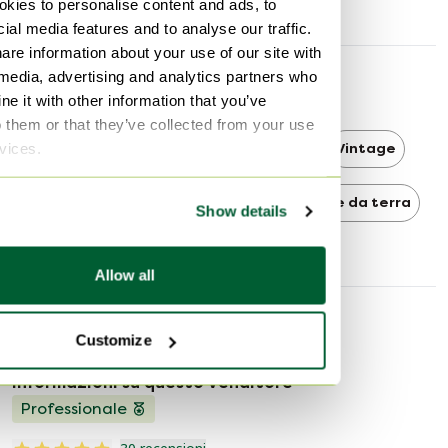
Profondità
1 cm
kies to personalise content and ads, to
ial media features and to analyse our traffic.
are information about your use of our site with
 media, advertising and analytics partners who
Scoprire di più
e it with other information that you’ve
o them or that they’ve collected from your use
rvices.
Vitra
Vitra Lampade da terra
Vintage
Vintage Lampade da terra
Lampade da terra
Show details
Allow all
Informazioni sul venditore
Customize
Informazioni su questo venditore
Professionale