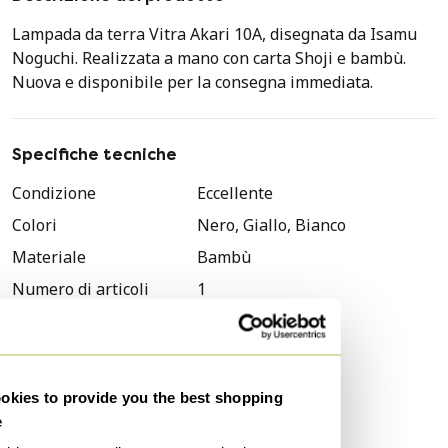
Lampada da terra Vitra Akari 10A, disegnata da Isamu
Noguchi. Realizzata a mano con carta Shoji e bambù.
Nuova e disponibile per la consegna immediata.
Specifiche tecniche
Condizione
Eccellente
Colori
Nero, Giallo, Bianco
Materiale
Bambù
Numero di articoli
1
Stile
Vintage
Marchio
Vitra
Altezza
1 cm
kies to provide you the best shopping
Larghezza
1 cm
e