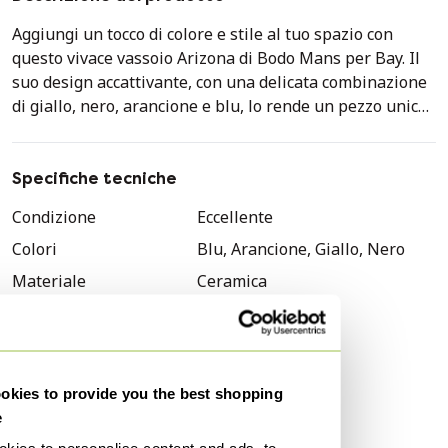
Aggiungi un tocco di colore e stile al tuo spazio con
questo vivace vassoio Arizona di Bodo Mans per Bay. Il
suo design accattivante, con una delicata combinazione
di giallo, nero, arancione e blu, lo rende un pezzo unico
per qualsiasi stanza. Perfetto per riporre chiavi, monete
o piccoli oggetti, questo vassoio in ceramica è sia
funzionale che decorativo.
Specifiche tecniche
- Realizzato in ceramica di alta qualità, garantisce
Condizione
Eccellente
resistenza e una finitura elegante.
Colori
Blu, Arancione, Giallo, Nero
- Il suo stile Mid-Century Modern aggiunge un tocco di
fascino retrò al tuo arredamento.
Materiale
Ceramica
- Ideale per ingressi, soggiorni o come regalo unico.
Numero di articoli
1
Non lasciarti sfuggire questo pezzo elegante e pratico
Marchio
Bay Keramik
che illuminerà la tua casa.
Dimensioni: 29 x 12 x H 5 cm.
Altezza
5 cm
kies to provide you the best shopping
Larghezza
29 cm
e
Profondità
12 cm