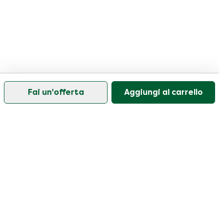
Fai un'offerta
Aggiungi al carrello
Il nostro servizio di assistenza clienti è aperto nei
giorni feriali dalle 09:30 alle 17:00.
Visitate il nostro centro assistenza