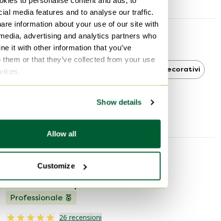
kies to personalise content and ads, to
ial media features and to analyse our traffic.
are information about your use of our site with
 media, advertising and analytics partners who
Scoprire di più
e it with other information that you’ve
o them or that they’ve collected from your use
Bay Keramik
Bay Keramik Oggetti decorativi
rvices.
Oggetti decorativi
Show details
Allow all
Informazioni sul venditore
Customize
Informazioni su questo venditore
Professionale
26 recensioni