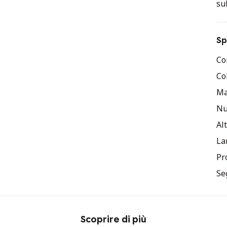
su
ne
bi
Sp
Co
Co
Ma
Nu
Al
La
Pr
Seg
Scoprire di più