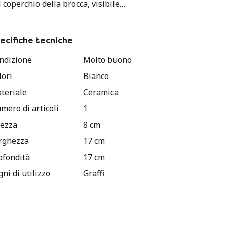
l coperchio della brocca, visibile
ll'ultima foto. Colore rosso/bordeaux e
anco.
ecifiche tecniche
ndizione
Molto buono
lori
Bianco
teriale
Ceramica
mero di articoli
1
tezza
8 cm
rghezza
17 cm
ofondità
17 cm
ni di utilizzo
Graffi