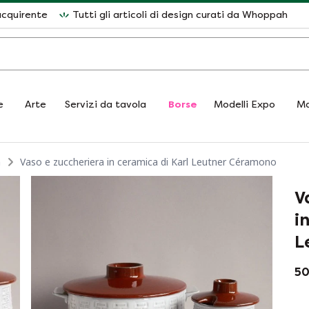
acquirente
Tutti gli articoli di design curati da Whoppah
e
Arte
Servizi da tavola
Borse
Modelli Expo
Ma
a
Vaso e zuccheriera in ceramica di Karl Leutner Céramono
V
i
L
50