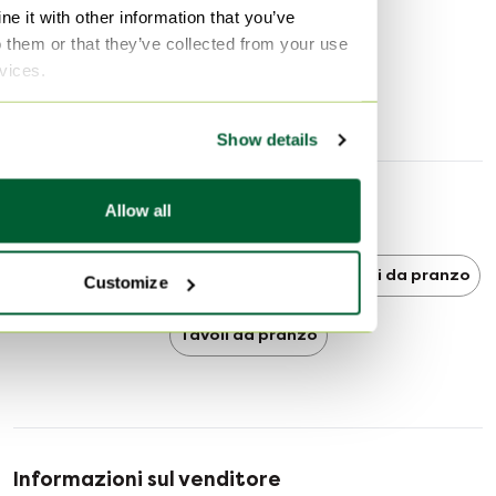
Primo proprietario
Sì
e it with other information that you’ve
Altezza
78 cm
o them or that they’ve collected from your use
rvices.
Larghezza
100 cm
Profondità
300 cm
Show details
Allow all
Scoprire di più
Design on Stock
Design on Stock Tavoli da pranzo
Customize
Tavoli da pranzo
Informazioni sul venditore