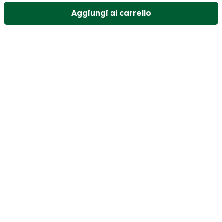
Aggiungi al carrello
Il nostro servizio di assistenza clienti è aperto nei
giorni feriali dalle 09:30 alle 17:00.
Visitate il nostro centro assistenza
Utente
Categorie