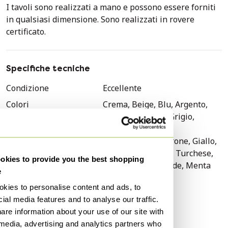
I tavoli sono realizzati a mano e possono essere forniti
in qualsiasi dimensione. Sono realizzati in rovere
certificato.
Specifiche tecniche
Condizione
Eccellente
Colori
Crema, Beige, Blu, Argento,
Arancione, Viola, Grigio,
Taupe, Nero, Oro,
Trasparente, Marrone, Giallo,
Multi colore, Rosa, Turchese,
kies to provide you the best shopping
Bianco, Rosso, Verde, Menta
e
Materiale
Legno
kies to personalise content and ads, to
Numero di articoli
1
ial media features and to analyse our traffic.
are information about your use of our site with
Marchio
Design on Stock
 media, advertising and analytics partners who