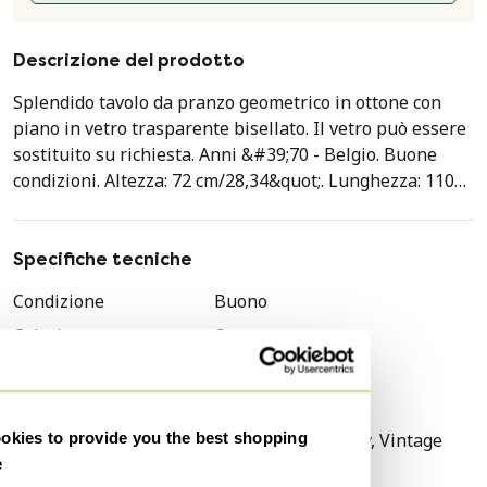
Descrizione del prodotto
Splendido tavolo da pranzo geometrico in ottone con
piano in vetro trasparente bisellato. Il vetro può essere
sostituito su richiesta. Anni &#39;70 - Belgio. Buone
condizioni. Altezza: 72 cm/28,34&quot;. Lunghezza: 110
cm/43,30&quot;. Larghezza: 110 cm/43,30&quot; (base
70x50x50 cm).
Specifiche tecniche
Condizione
Buono
Colori
Oro
Materiale
Vetro
Numero di articoli
1
kies to provide you the best shopping
Stile
Hollywood Regency, Vintage
e
Altezza
72 cm