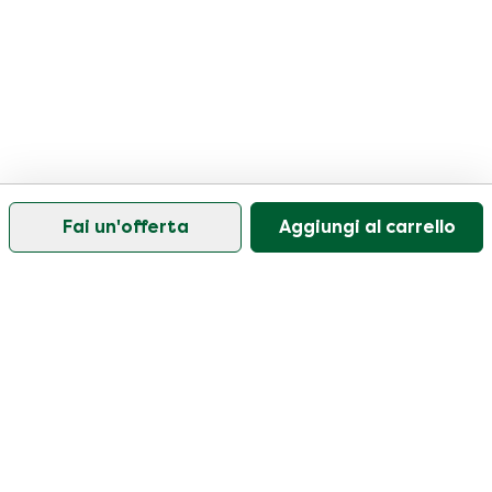
Fai un'offerta
Aggiungi al carrello
Il nostro servizio di assistenza clienti è aperto nei
giorni feriali dalle 09:30 alle 17:00.
Visitate il nostro centro assistenza