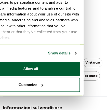
kies to personalise content and ads, to
Larghezza
110 cm
ial media features and to analyse our traffic.
Profondità
110 cm
are information about your use of our site with
 media, advertising and analytics partners who
e it with other information that you’ve
o them or that they’ve collected from your use
Scoprire di più
rvices.
Hollywood Regency
Show details
Hollywood Regency Tavoli da pranzo
Vintage
Allow all
Vintage Tavoli da pranzo
Tavoli da pranzo
Customize
Informazioni sul venditore