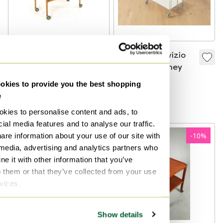
Carrello vintage con
Carrello di servizio
vassoio rimovibile
Dinett, Bremshey
295 €
265 €
599 €
kies to provide you the best shopping
e
Curato
Curato
kies to personalise content and ads, to
ial media features and to analyse our traffic.
are information about your use of our site with
-
10
%
 media, advertising and analytics partners who
e it with other information that you’ve
o them or that they’ve collected from your use
rvices.
Show details