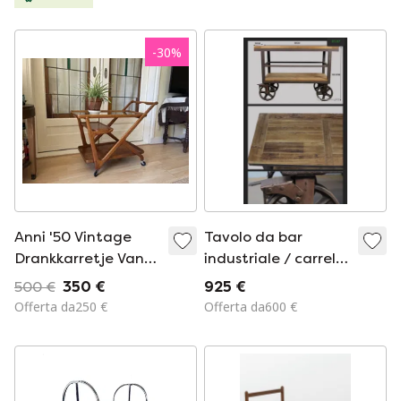
-
30
%
Anni '50 Vintage
Tavolo da bar
Drankkarretje Van
industriale / carrello
Perenhout
di servizio / isola
500 €
350 €
925 €
cucina
Offerta da250 €
Offerta da600 €