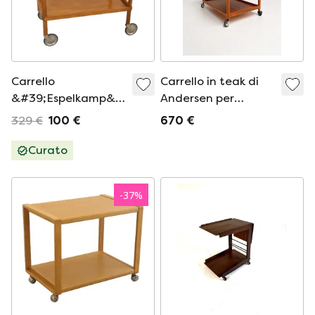
Carrello
Carrello in teak di
&#39;Espelkamp&#39;
Andersen per
d&#39;epoca
Silkeborg, anni '70
329 €
100 €
670 €
Curato
-
37
%