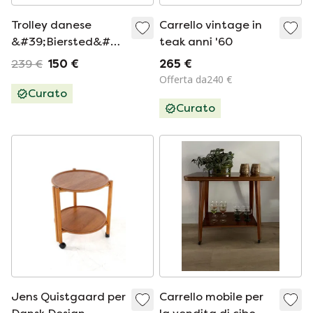
Trolley danese
Carrello vintage in
&#39;Biersted&#39;
teak anni '60
vintage della metà
239 €
150 €
265 €
del secolo
Offerta da240 €
Curato
Curato
Jens Quistgaard per
Carrello mobile per