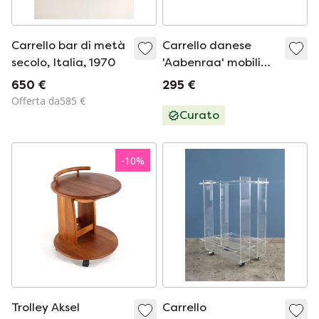
Carrello bar di metà
Carrello danese
secolo, Italia, 1970
'Aabenraa' mobili
audio vintage
650 €
295 €
Offerta da585 €
Curato
-
10
%
Trolley Aksel
Carrello