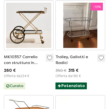
-
10
%
MK10357 Carrello
Trolley, Gallotti e
con struttura in
Radici
ottone Maison
260 €
350 €
315 €
Jansen francese
Offerta da234 €
Offerta da180 €
Curato
Potenziato