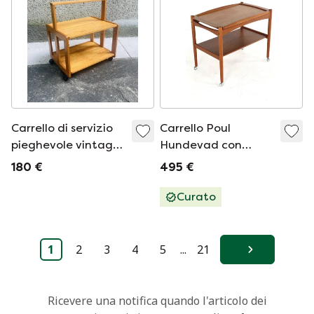
Carrello di servizio
Carrello Poul
pieghevole vintage
Hundevad con
scandinavo (anni
vassoio rimovibile,
180 €
495 €
'70)
stile vintage
danese.
Curato
1
2
3
4
5
...
21
Avanti
Ricevere una notifica quando l'articolo dei