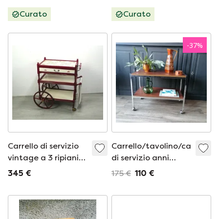
vintage danese
danese
Curato
Curato
-
37
%
Carrello di servizio
Carrello/tavolino/carrello
vintage a 3 ripiani
di servizio anni
con cassetto, color
&#39;70 in stile
345 €
175 €
110 €
crema e rosso
Wilhelm Renz
rubino, stile antico