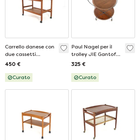
Carrello danese con
Paul Nagel per il
due cassetti
trolley JIE Gantofte
'Favrholt' vintage
vintage
450 €
325 €
Curato
Curato