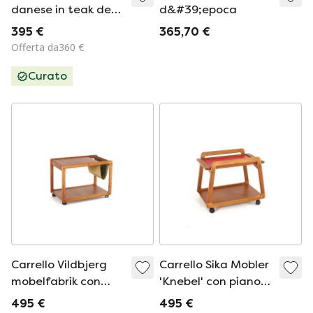
danese in teak degli
d&#39;epoca
anni '60
395 €
365,70 €
Offerta da360 €
Curato
Carrello Vildbjerg
Carrello Sika Mobler
mobelfabrik con
'Knebel' con piano
portariviste, design
reversibile, vintage
495 €
495 €