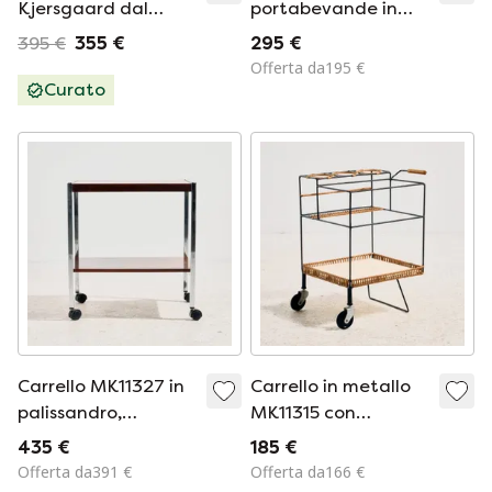
Kjersgaard dal
portabevande in
design danese
plexiglass in stile
395 €
355 €
295 €
vintage
David Lange
Offerta da195 €
Curato
Carrello MK11327 in
Carrello in metallo
palissandro,
MK11315 con
disegnato da Trevor
dettagli in bambù e
435 €
185 €
Chinn e Ray Leigh
vimini
Offerta da391 €
Offerta da166 €
per Gordon Russell.