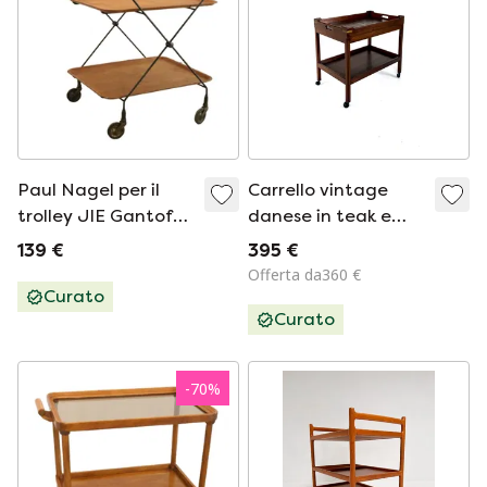
Paul Nagel per il
Carrello vintage
trolley JIE Gantoft
danese in teak e
vintage
ottone, anni '60
139 €
395 €
Offerta da360 €
Curato
Curato
-
70
%