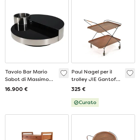
Rif.: TT2000
Tavolo Bar Mario
Paul Nagel per il
Sabot di Massimo
trolley JIE Gantofte
Papiri
vintage
16.900 €
325 €
Curato