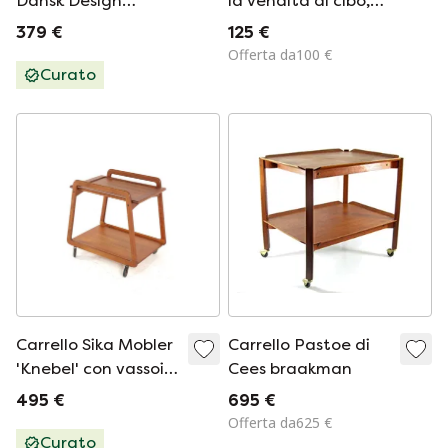
Dansk Design
la vendita di cibo,
carrello vintage con
anni '50/'60
379 €
125 €
vassoi
Offerta da100 €
Curato
Carrello Sika Mobler
Carrello Pastoe di
'Knebel' con vassoio
Cees braakman
reversibile, stile
495 €
695 €
vintage danese.
Offerta da625 €
Curato