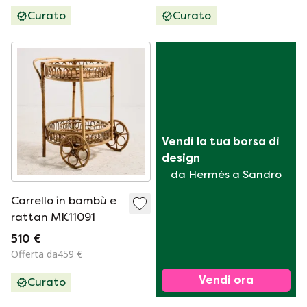
Curato
Curato
Vendi la tua borsa di 
design
da Hermès a Sandro
Carrello in bambù e
rattan MK11091
510 €
Offerta da459 €
Vendi ora
Curato