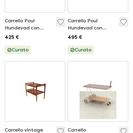
Carrello Poul
Carrello Poul
Hundevad con
Hundevad con
vassoio sciolto
vassoio staccabile in
425 €
495 €
danese vintage
teak vintage
Curato
Curato
Carrello vintage
Carrello