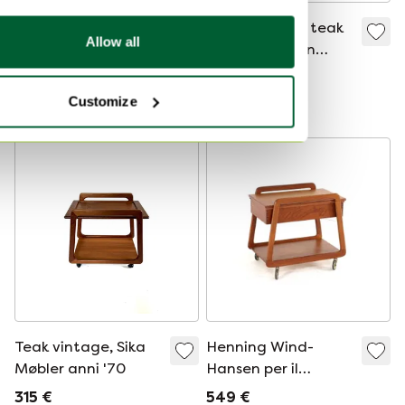
Carrello Usm Haller
Carrello bar in teak
Allow all
L18 bianco
Erik Gustafsson
Möbelfabrik
700 €
225 €
202 €
Offerta da500 €
Customize
Teak vintage, Sika
Henning Wind-
Møbler anni '70
Hansen per il
carrello mobile Sika
315 €
549 €