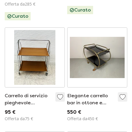
vintage danese
Offerta da285 €
Curato
Curato
Carrello di servizio
Elegante carrello
pieghevole
bar in ottone e
Bremshey Dinett in
vetro nero di metà
95 €
550 €
cromo vintage e
secolo, prodotto da
Offerta da75 €
Offerta da450 €
legno
Grünstadt,
Germania, anni '50.