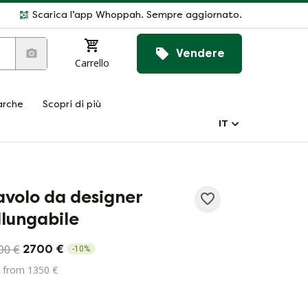
Scarica l’app Whoppah. Sempre aggiornato.
Vendere
Carrello
rche
Scopri di più
IT
avolo da designer
llungabile
00 €
2700 €
-
10
%
 from 1350 €