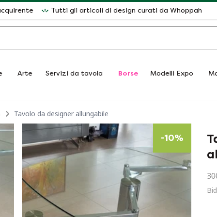
acquirente
Tutti gli articoli di design curati da Whoppah
e
Arte
Servizi da tavola
Borse
Modelli Expo
Ma
a
Tavolo da designer allungabile
T
-
10
%
a
30
Bid