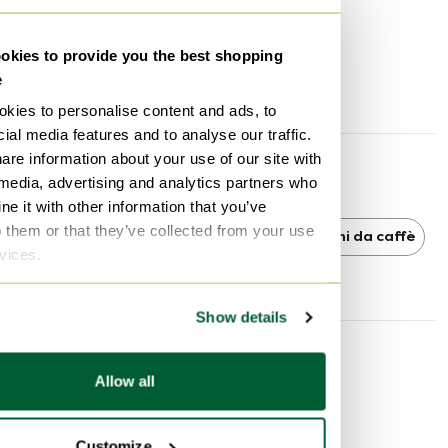
Altezza
44 cm
kies to provide you the best shopping
Larghezza
90 cm
e
Profondità
90 cm
kies to personalise content and ads, to
ial media features and to analyse our traffic.
are information about your use of our site with
Scoprire di più
 media, advertising and analytics partners who
e it with other information that you’ve
o them or that they’ve collected from your use
ABM
ABM Tavolini da caffè
Tavolini da caffè
rvices.
Show details
Informazioni sul venditore
Allow all
Informazioni su questo venditore
Venditore privato
Customize