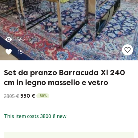
552
15
Set da pranzo Barracuda Xl 240
cm in legno massello e vetro
2805 €
550 €
-
80
%
This item costs 3800 € new