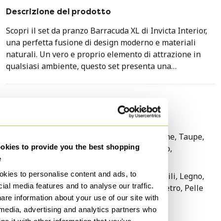
Descrizione del prodotto
Scopri il set da pranzo Barracuda XL di Invicta Interior,
una perfetta fusione di design moderno e materiali
naturali. Un vero e proprio elemento di attrazione in
qualsiasi ambiente, questo set presenta una
combinazione unica di legno massello, vetro e metallo
cromato. Il piano in vetro sospeso crea un effetto arioso
ed elegante, mentre la struttura robusta garantisce
Specifiche tecniche
durata e stabilità. Il set è completato da sei lussuose
Condizione
Molto buono
sedie di design realizzate in pelle di alta qualità in
Colori
Verde, Blu, Marrone, Taupe,
colori vivaci, che non solo hanno un aspetto lussuoso,
kies to provide you the best shopping
Multi colore, Giallo,
ma offrono anche un comfort eccezionale.
e
Trasparente
- Combinazione unica di legno massello, vetro e metallo
kies to personalise content and ads, to
Materiale
Materiali sostenibili, Legno,
cromato.
ial media features and to analyse our traffic.
Cromo, Metallo, Vetro, Pelle
- Piano in vetro sospeso per un effetto elegante e
are information about your use of our site with
Numero di articoli
7
arioso.
 media, advertising and analytics partners who
Primo proprietario
Sì
- Include sei lussuose sedie di design realizzate in pelle