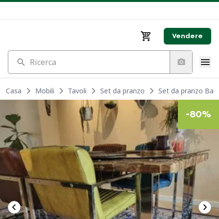
Vendere
Ricerca
Casa
Mobili
Tavoli
Set da pranzo
Set da pranzo Barr
-
80
%