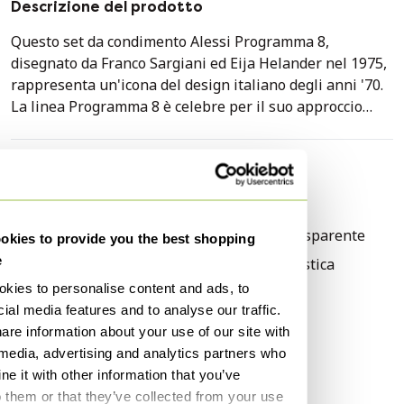
Descrizione del prodotto
Questo set da condimento Alessi Programma 8,
disegnato da Franco Sargiani ed Eija Helander nel 1975,
rappresenta un'icona del design italiano degli anni '70.
La linea Programma 8 è celebre per il suo approccio
modulare e razionalista agli oggetti per la tavola,
offrendo una soluzione elegante e funzionale per
servire olio, aceto, sale e pepe.
Specifiche tecniche
Condizione
Molto buono
Realizzato in Italia, il set combina vetro trasparente,
Colori
Nero, Argento, Trasparente
acciaio inossidabile 18/10 lucido e componenti in
kies to provide you the best shopping
plastica nera. Il vassoio rettangolare in acciaio ospita un
e
Materiale
Vetro, Metallo, Plastica
inserto nero sagomato che mantiene i quattro
kies to personalise content and ads, to
Numero di articoli
1
contenitori cilindrici perfettamente in posizione. I
ial media features and to analyse our traffic.
Marchio
Alessi
dosatori per i liquidi presentano pratici beccucci e
are information about your use of our site with
pulsanti di erogazione, mentre i contenitori per le
Altezza
14 cm
 media, advertising and analytics partners who
spezie sono dotati di fori calibrati. Il set include i
e it with other information that you’ve
Larghezza
30 cm
manuali di istruzioni originali, aggiungendo valore per i
o them or that they’ve collected from your use