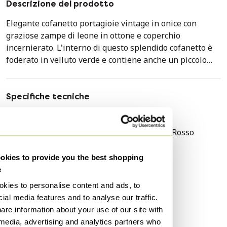
Descrizione del prodotto
Elegante cofanetto portagioie vintage in onice con
graziose zampe di leone in ottone e coperchio
incernierato. L'interno di questo splendido cofanetto è
foderato in velluto verde e contiene anche un piccolo
specchio. Ogni pezzo di onice presenta venature e
variazioni di colore uniche, rendendo ogni cofanetto un
pezzo irripetibile. Questo cofanetto è realizzato in onice
Specifiche tecniche
bianco e grigio chiaro con alcune venature rosse di
Condizione
Molto buono
grandi dimensioni. Assolutamente meraviglioso!
Colori
Oro, Grigio, Verde, Rosso
NOTA BENE: una delle zampe si è rotta in passato, ma è
Materiale
Vetro, Velluto
stata incollata nuovamente.
kies to provide you the best shopping
Numero di articoli
1
e
Altezza
6 cm
Altezza: 5,5 centimetri
kies to personalise content and ads, to
Lunghezza: 19,5 centimetri
Larghezza
20 cm
ial media features and to analyse our traffic.
Larghezza: 13 centimetri
are information about your use of our site with
Profondità
13 cm
 media, advertising and analytics partners who