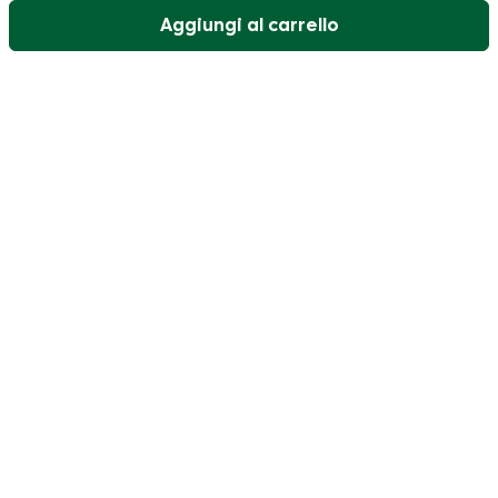
Aggiungi al carrello
Il nostro servizio di assistenza clienti è aperto nei
giorni feriali dalle 09:30 alle 17:00.
Visitate il nostro centro assistenza
Utente
Categorie