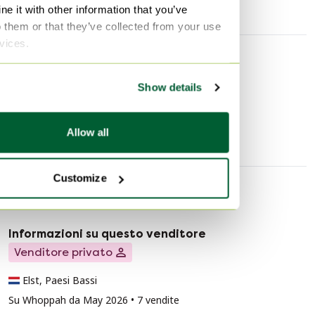
Segni di utilizzo
Ruggine
e it with other information that you’ve
o them or that they’ve collected from your use
rvices.
Scoprire di più
Show details
Oggetti decorativi
Allow all
Customize
Informazioni sul venditore
Informazioni su questo venditore
Venditore privato
Elst, Paesi Bassi
Su Whoppah da May 2026 • 7 vendite