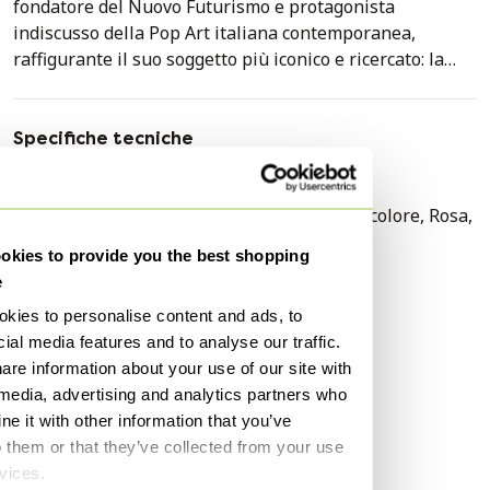
fondatore del Nuovo Futurismo e protagonista
indiscusso della Pop Art italiana contemporanea,
raffigurante il suo soggetto più iconico e ricercato: la
Vespa.
​Un pezzo d'arte eccezionale, caratterizzato da una
tiratura ultra-esclusiva che lo rende un asset perfetto
Specifiche tecniche
per collezionisti esigenti o per operazioni di art flipping
Condizione
Eccellente
mirate.
Colori
Nero, Blu, Multi colore, Rosa,
​Dettagli Premium del Lotto:
Giallo
​Soggetto: L'iconica Vespa customizzata con i motivi pop
kies to provide you the best shopping
e i colori vibranti tipici delle celebri sculture luminose
Materiale
Carta
e
del Maestro.
Numero di articoli
1
kies to personalise content and ads, to
​Edizione Rara H.C.: L'opera è un esemplare H.C. (Hors
ial media features and to analyse our traffic.
Orientamento
Quadrato
Commerce - Fuori Commercio), originariamente non
are information about your use of our site with
destinato alla vendita standard, il che ne aumenta
Dimensioni dell'arte
Piccolo
 media, advertising and analytics partners who
drasticamente la rarità collezionistica.
Altezza
30 cm
e it with other information that you’ve
​Firma: Firmata di pugno dall'artista in basso a destra.
o them or that they’ve collected from your use
Larghezza
30 cm
​Condizioni: Assolutamente perfette, pari al nuovo
rvices.
(MINT condition). Foglio intonso, mai incorniciato,
Profondità
1 cm