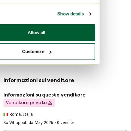
manipolato esclusivamente con guanti professionali.
​Spedizione: Imballaggio piatto ultra-rigido di massima
Show details
sicurezza. Spedizione con corriere espresso,
interamente tracciata e assicurata
Scoprire di più
Allow all
Stampe artistiche
Customize
Informazioni sul venditore
Informazioni su questo venditore
Venditore privato
Roma, Italia
Su Whoppah da May 2026 • 0 vendite