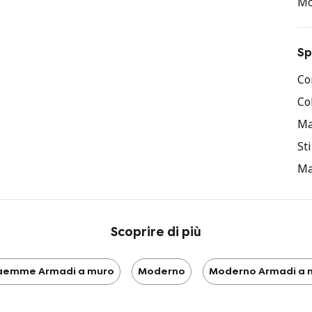
Mo
ro
* F
il
Sp
Co
Co
Ma
Sti
Ma
Scoprire di più
aemme Armadi a muro
Moderno
Moderno Armadi a 