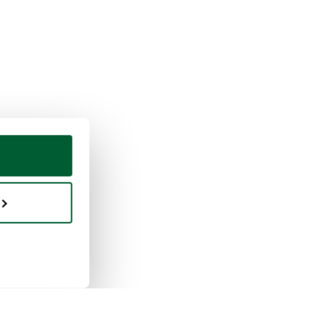
uisto e vendita
Whoppah