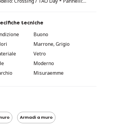
dello: Crossing / TAO Day * Pannelli:
vere fumé * Corpo: Matte Lack, cappuccino
rontali in vetro: vetro fumé * incl.
luminazione LED
ecifiche tecniche
ndizione
Buono
lori
Marrone, Grigio
teriale
Vetro
le
Moderno
rchio
Misuraemme
muro
Armadi a muro