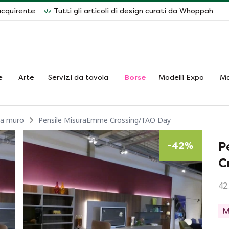
acquirente
Tutti gli articoli di design curati da Whoppah
e
Arte
Servizi da tavola
Borse
Modelli Expo
Ma
 a muro
Pensile MisuraEmme Crossing/TAO Day
P
-
42
%
C
42
M