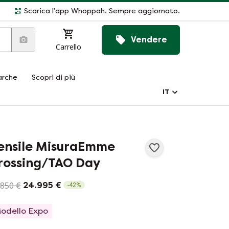
Scarica l’app Whoppah. Sempre aggiornato.
Vendere
Carrello
rche
Scopri di più
IT
ensile MisuraEmme
rossing/TAO Day
.850 €
24.995 €
-
42
%
odello Expo