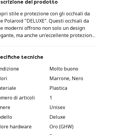
scrizione del prodotto
pri stile e protezione con gli occhiali da
le Polaroid "DELUXE". Questi occhiali da
le moderni offrono non solo un design
egante, ma anche un'eccellente protezione
i raggi UV grazie alle lenti polarizzate.
fetti per le giornate di sole, questi
chiali uniscono funzionalità e look
ecifiche tecniche
ntemporaneo. Ideali per l'uso quotidiano o
ndizione
Molto buono
 le occasioni speciali.
lori
Marrone, Nero
teriale
Plastica
mero di articoli
1
nere
Unisex
dello
Deluxe
lore hardware
Oro (GHW)