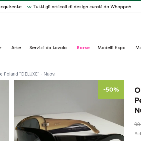
acquirente
Tutti gli articoli di design curati da Whoppah
e
Arte
Servizi da tavola
Borse
Modelli Expo
Ma
le Polarid "DELUXE" - Nuovi
O
-
50
%
P
N
90
Bid