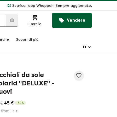
Scarica l’app Whoppah. Sempre aggiornato.
Vendere
Carrello
rche
Scopri di più
IT
cchiali da sole
olarid "DELUXE" -
uovi
 €
45 €
-
50
%
 from 35 €