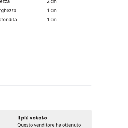
tezza
2 cm
rghezza
1 cm
ofondità
1 cm
Il più votato
Questo venditore ha ottenuto