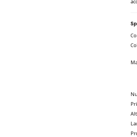
ac
es
st
vit
Sp
la
Co
ne
Co
vo
Ma
Nu
Pr
Al
La
Pr