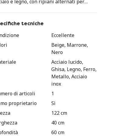
ciaio e legno, con ripiani alternati per
porre elementi decorativi o piante. La
ruttura nera è saldata e presenta fori per
i per il fissaggio dei ripiani in legno lungo
ecifiche tecniche
 parte inferiore. Se cercate un mobile unico
ndizione
Eccellente
l suo genere, questo mobiletto fa al caso
lori
Beige, Marrone,
stro.
Nero
teriale
Acciaio lucido,
Ghisa, Legno, Ferro,
Metallo, Acciaio
inox
mero di articoli
1
imo proprietario
Sì
tezza
122 cm
rghezza
40 cm
ofondità
60 cm