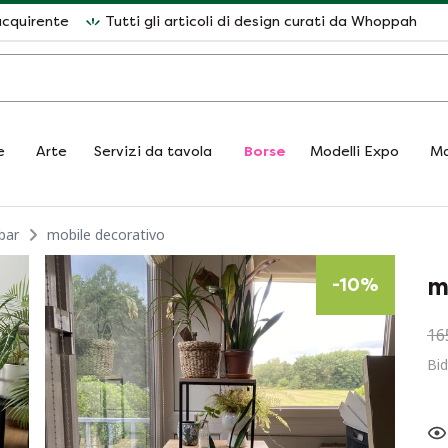
acquirente
Tutti gli articoli di design curati da Whoppah
e
Arte
Servizi da tavola
Borse
Modelli Expo
Ma
bar
mobile decorativo
m
-
10
%
16
Bid