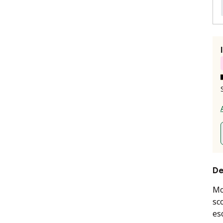
De
Mo
sc
es