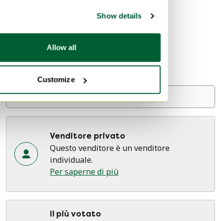
Informazioni su questo venditore
Show details
Venditore privato
24 recensioni
Allow all
Nijmegen, Paesi Bassi
Su Whoppah da August 2021 • 49 vendite
Customize
Contatta il venditore
Venditore privato
Questo venditore è un venditore
individuale.
Per saperne di più
Il più votato