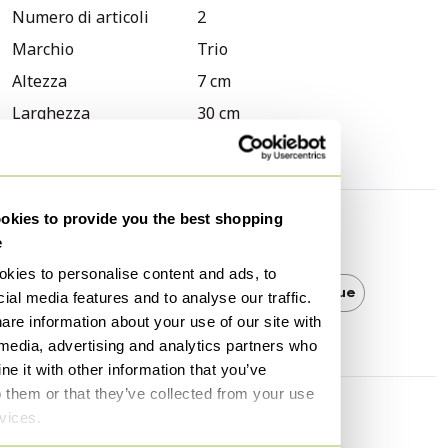
Numero di articoli
2
Marchio
Trio
Altezza
7 cm
Larghezza
30 cm
Profondità
14 cm
kies to provide you the best shopping
Scoprire di più
e
kies to personalise content and ads, to
Trio
Trio Applique
Applique
ial media features and to analyse our traffic.
are information about your use of our site with
 media, advertising and analytics partners who
e it with other information that you’ve
o them or that they’ve collected from your use
rvices.
Informazioni sul venditore