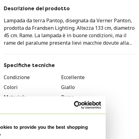
Descrizione del prodotto
Lampada da terra Pantop, disegnata da Verner Panton,
prodotta da Frandsen Lighting. Altezza 133 cm, diametro
45 cm. Rame. La lampada è in buone condizioni, ma il
rame del paralume presenta lievi macchie dovute alla
reazione del rame all&#39;umidità, alla condensa, ecc.
Questa lampada è stata prodotta sia da Verner Panton
che da Frandsen Lighting; non è più in produzione!
Specifiche tecniche
Condizione
Eccellente
Colori
Giallo
Materiale
Rame
Numero di articoli
1
Stile
Vintage
Altezza
135 cm
kies to provide you the best shopping
e
Larghezza
45 cm