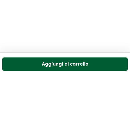
Aggiungi al carrello
Il nostro servizio di assistenza clienti è aperto nei
giorni feriali dalle 09:30 alle 17:00.
Visitate il nostro centro assistenza