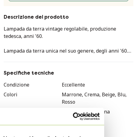
Descrizione del prodotto
Lampada da terra vintage regolabile, produzione
tedesca, anni '60.
Lampada da terra unica nel suo genere, degli anni '60.
Base in rovere pesante, splendidamente arrotondata.
Stelo sottile regolabile in due posizioni tramite un dado
a farfalla.
Specifiche tecniche
Condizione
Eccellente
La lampada ha un paralume esclusivo costituito da una
Colori
Marrone, Crema, Beige, Blu,
struttura in metallo con finitura in lana intrecciata. Gli
Rosso
angoli della struttura presentano eleganti cuciture
rosse e blu. Un dettaglio raffinato.
Materiale
Legno, Metallo, Lana
Numero di articoli
1
La lampada è dotata di interruttore sul corpo
Stile
Vintage
illuminante e attacco E27 standard. In buone condizioni.