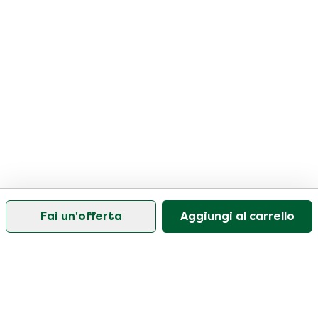
Fai un'offerta
Aggiungi al carrello
Il nostro servizio di assistenza clienti è aperto nei
giorni feriali dalle 09:30 alle 17:00.