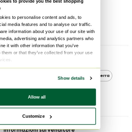
kies to provide you the best shopping
Un elemento di grande impatto visivo in un negozio, in
Primo proprietario
Sì
e
una vetrina, in un ristorante o, naturalmente, a casa.
Altezza
133 cm
kies to personalise content and ads, to
Larghezza
38 cm
Dimensioni
ial media features and to analyse our traffic.
Altezza 133 cm
are information about your use of our site with
Profondità
65 cm
Profondità 65 cm
 media, advertising and analytics partners who
e it with other information that you’ve
o them or that they’ve collected from your use
Scoprire di più
rvices.
Vintage
Vintage Lampade da terra
Show details
Lampade da terra
Allow all
Customize
Informazioni sul venditore