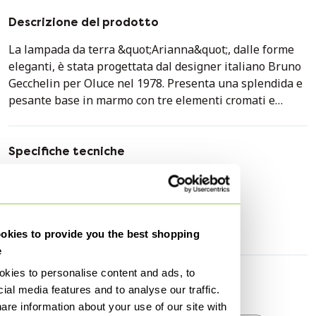
Descrizione del prodotto
La lampada da terra &quot;Arianna&quot;, dalle forme
eleganti, è stata progettata dal designer italiano Bruno
Gecchelin per Oluce nel 1978. Presenta una splendida e
pesante base in marmo con tre elementi cromati e
paralumi in vetro satinato. La lampada presenta minimi
segni di usura, come una leggera corrosione sulla
cromatura (vedi foto). È in eccellenti condizioni vintage.
Specifiche tecniche
Misure: H. 130 cm; Ø 28 cm.
Condizione
Buono
Stile
Vintage
Altezza
130 cm
kies to provide you the best shopping
e
kies to personalise content and ads, to
Scoprire di più
ial media features and to analyse our traffic.
are information about your use of our site with