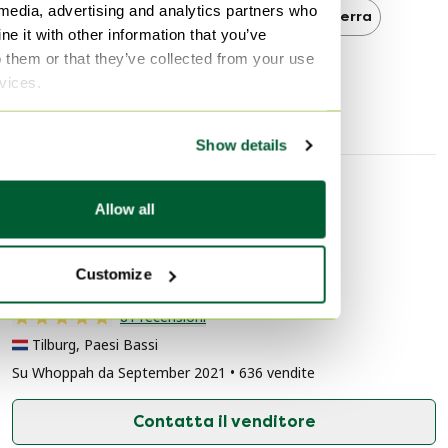
 media, advertising and analytics partners who
Vintage
Vintage Lampade da terra
e it with other information that you’ve
o them or that they’ve collected from your use
Lampade da terra
rvices.
Show details
Informazioni sul venditore
Allow all
Informazioni su questo venditore
Customize
Professionale
81 recensioni
Tilburg, Paesi Bassi
Su Whoppah da September 2021 • 636 vendite
Contatta il venditore