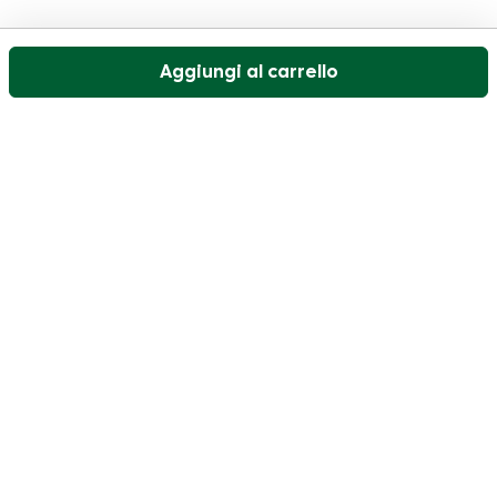
Aggiungi al carrello
Il nostro servizio di assistenza clienti è aperto nei
giorni feriali dalle 09:30 alle 17:00.
Visitate il nostro centro assistenza
Utente
Categorie