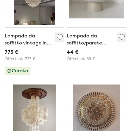
Lampada da
Lampada da
soffitto vintage in
soffitto/parete
vetro di Murano,
vintage a forma di
775 €
44 €
Novaresi, Italia, anni
fungo in vetro
Offerta da725 €
Offerta da39 €
'80
opalino, anni '50/'60
Curato
– Mid-Century