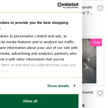
Plafoniera
Plafoniera rotonda
quadrata
WILA degli anni '70,
Hillebrand degli
realizzata in vetro
130 €
120 €
kies to provide you the best shopping
anni '70 realizzata
pressato spesso.
Offerta da75 €
Offerta da80 €
e
in vetro pressato
kies to personalise content and ads, to
spesso.
ial media features and to analyse our traffic.
-
41
%
are information about your use of our site with
 media, advertising and analytics partners who
e it with other information that you’ve
o them or that they’ve collected from your use
rvices.
Show details
Lampada da
Marca van Egmond
soffitto quadrata
Hollywood
Allow all
Bonalux, risalente
Lampada da
99 €
5040 €
2995 €