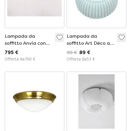
Lampada da
Lampada da
soffitto Anvia con
soffitto Art Déco a
contrappeso, design
coste, Polam
795 €
99 €
89 €
di metà secolo.
Wilkasy, Polonia,
Offerta da700 €
Offerta da53 €
anni '70.