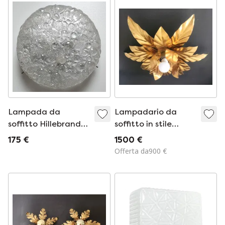
Lampada da
Lampadario da
soffitto Hillebrand
soffitto in stile
Murano Ice Glass,
Hollywood Regency
175 €
1500 €
anni '70
fiorentino a forma
Offerta da900 €
di fiore, disegnato
da Hans Kögl.