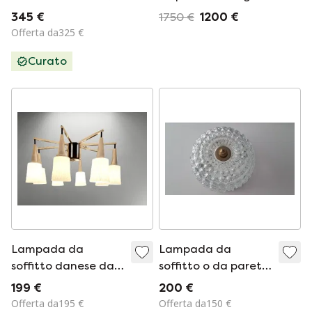
Domus anni '80
Architects
345 €
1750 €
1200 €
Offerta da325 €
Curato
Lampada da
Lampada da
soffitto danese dal
soffitto o da parete
design scandinavo
del prestigioso
199 €
200 €
marchio tedesco
Offerta da195 €
Offerta da150 €