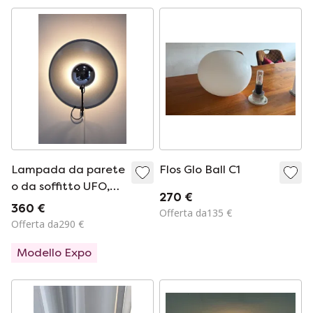
Lampada da parete
Flos Glo Ball C1
o da soffitto UFO,
270 €
modello 2800 di Elio
360 €
Offerta da135 €
Martinelli per
Offerta da290 €
Martinelli Luce, anni
Modello Expo
'80 (2 pezzi
disponibili)