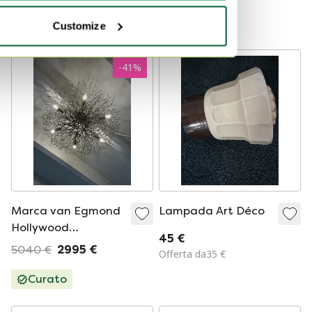
alla fine degli anni
soffitto Design
Offerta da55 €
'80, realizzata in
Lampada D80
Curato
Customize
vetro e metallo.
-
41
%
Marca van Egmond
Lampada Art Déco
Hollywood
45 €
Lampada da
5040 €
2995 €
Offerta da35 €
soffitto Design
Lampada D80
Curato