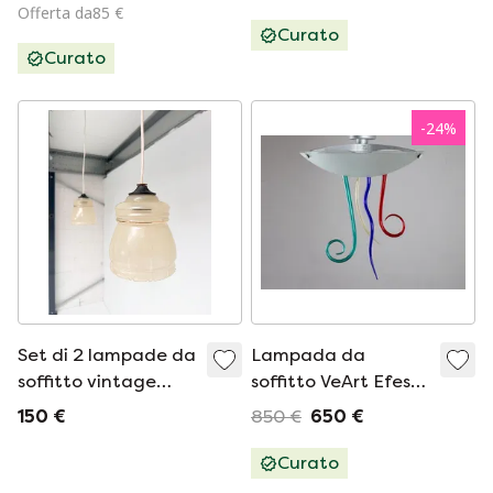
Egmond
Offerta da85 €
Curato
Curato
-
24
%
Set di 2 lampade da
Lampada da
soffitto vintage
soffitto VeArt Efesto
beige, anni '60
Design Andrea
150 €
850 €
650 €
Anastasio
Curato