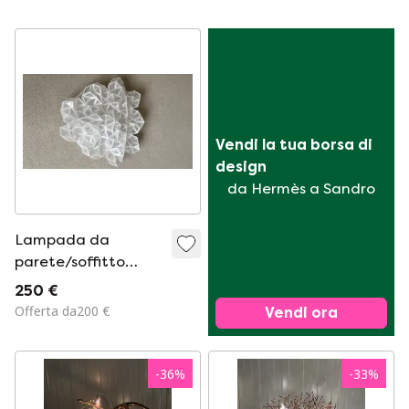
Glashütte Limburg.
Vendi la tua borsa di 
design
da Hermès a Sandro
Lampada da
parete/soffitto
Slamp Drusa
250 €
Offerta da200 €
Vendi ora
-
36
%
-
33
%