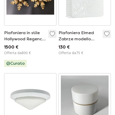
Plafoniera in stile
Plafoniera Elmed
Hollywood Regency
Zabrze modello
fiorentino, decorata
606, anni '70, vetro
1500 €
130 €
con foglia d'oro,
geometrico, periodo
Offerta da800 €
Offerta da75 €
forgiata a mano,
PRL, lampada da
Curato
con motivi floreali
parete vintage.
nello stile di