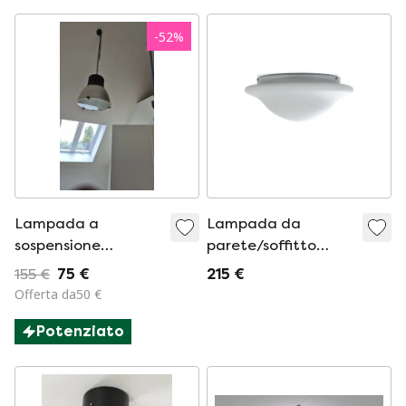
-
52
%
Lampada a
Lampada da
sospensione
parete/soffitto
industriale
Putzler
155 €
75 €
215 €
Offerta da50 €
Potenziato