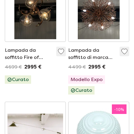
Lampada da
Lampada da
soffitto Fire of
soffitto di marca
Egmond Ersa
van Egmond
4699 €
2995 €
4499 €
2995 €
Hollywood Rame
Curato
Modello Expo
Curato
-
10
%