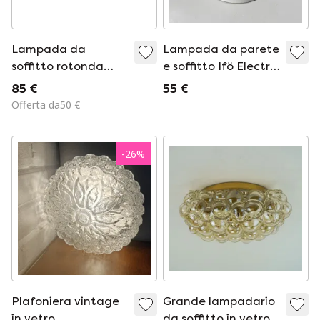
Lampada da
Lampada da parete
soffitto rotonda
e soffitto Ifö Electric
Bahag degli anni
/ IKEA (Opus
85 €
55 €
'80, realizzata in
100/100) –
Offerta da50 €
vetro e metallo.
ceramica/vetro
opalino –
minimalismo
-
26
%
scandinavo
Plafoniera vintage
Grande lampadario
in vetro
da soffitto in vetro