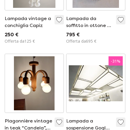
Lampada vintage a
Lampada da
conchiglia Capiz
soffitto in ottone e
vetro di Ernst Palme
250 €
795 €
Palwa, anni '70.
Offerta da125 €
Offerta da695 €
-
31
%
Plagonnière vintage
Lampada a
in teak “Candela”,
sospensione Gogl