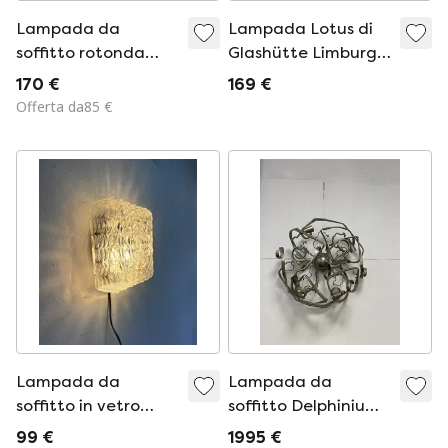
Lampada da
Lampada Lotus di
soffitto rotonda
Glashütte Limburg
Glashütte Limburg
modello
170 €
169 €
degli anni '70,
Offerta da85 €
realizzata in ottone
e vetro bianco.
Lampada da
Lampada da
soffitto in vetro
soffitto Delphinium
vintage anni '60
di marca van
99 €
1995 €