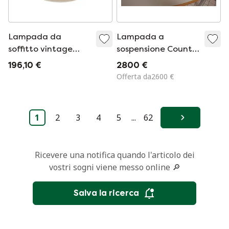
Lampada da
Lampada a
soffitto vintage
sospensione Counter
Limburg
Balance “Solan” di
196,10 €
2800 €
Florian Schulz –
Offerta da2600 €
Nuova!
1
2
3
4
5
...
62
Avanti
Ricevere una notifica quando l'articolo dei
vostri sogni viene messo online 🔎
Salva la ricerca