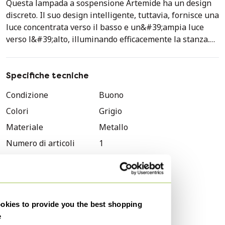
Questa lampada a sospensione Artemide ha un design
discreto. Il suo design intelligente, tuttavia, fornisce una
luce concentrata verso il basso e un&#39;ampia luce
verso l&#39;alto, illuminando efficacemente la stanza.
Disponibilità: 2 in magazzino. Codici articolo: 58259 e
60972. Dimensioni: L. 32 cm; P. 12 cm; A. 78,5 cm.
Specifiche tecniche
Condizione
Buono
Colori
Grigio
Materiale
Metallo
Numero di articoli
1
Stile
Moderno
Marchio
Artemide
Larghezza
12 cm
kies to provide you the best shopping
Profondità
32 cm
e