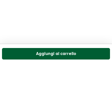
Aggiungi al carrello
Il nostro servizio di assistenza clienti è aperto nei
giorni feriali dalle 09:30 alle 17:00.
Visitate il nostro centro assistenza