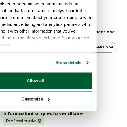
kies to personalise content and ads, to
ial media features and to analyse our traffic.
Scoprire di più
are information about your use of our site with
 media, advertising and analytics partners who
e it with other information that you’ve
Artemide
Artemide Lampade a sospensione
o them or that they’ve collected from your use
rvices.
Moderno
Moderno Lampade a sospensione
Show details
Lampade a sospensione
Allow all
Informazioni sul venditore
Customize
Informazioni su questo venditore
Professionale