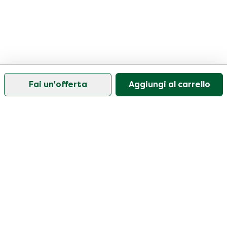
Fai un'offerta
Aggiungi al carrello
Il nostro servizio di assistenza clienti è aperto nei
giorni feriali dalle 09:30 alle 17:00.
Visitate il nostro centro assistenza