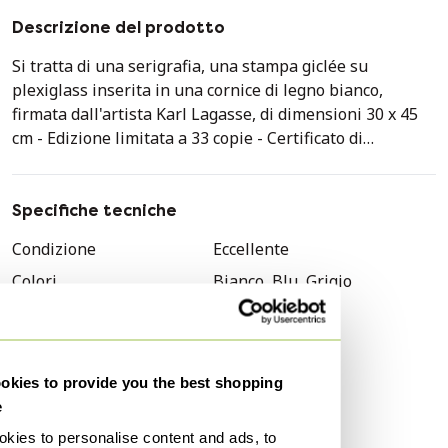
Descrizione del prodotto
Si tratta di una serigrafia, una stampa giclée su
plexiglass inserita in una cornice di legno bianco,
firmata dall'artista Karl Lagasse, di dimensioni 30 x 45
cm - Edizione limitata a 33 copie - Certificato di
autenticità - Un investimento nell'arte! - Karl Lagasse è
un pittore e scultore francese nato nel 1981 a Parigi - È
l'autore della scultura "One Dollar", frutto della sua
Specifiche tecniche
ammirazione per gli Stati Uniti e simbolo di tutto ciò che
Condizione
Eccellente
si può acquistare con un solo dollaro - Ha venduto la sua
Colori
Bianco, Blu, Grigio
prima opera a soli 15 anni ed è ora uno degli artisti più
ricercati al mondo - Spedizione dalla Francia tramite
Materiale
Plexiglass
Colissimo con firma obbligatoria - Fattura fornita
Numero di articoli
1
Orientamento
Ritratto
kies to provide you the best shopping
e
Dimensioni dell'arte
Piccolo
kies to personalise content and ads, to
Altezza
45 cm