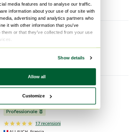
ial media features and to analyse our traffic.
Larghezza
30 cm
are information about your use of our site with
 media, advertising and analytics partners who
e it with other information that you’ve
o them or that they’ve collected from your use
Scoprire di più
rvices.
Litografie e stampe
Show details
Allow all
Informazioni sul venditore
Customize
Informazioni su questo venditore
Professionale
17 recensioni
ALLAUCH, Francia