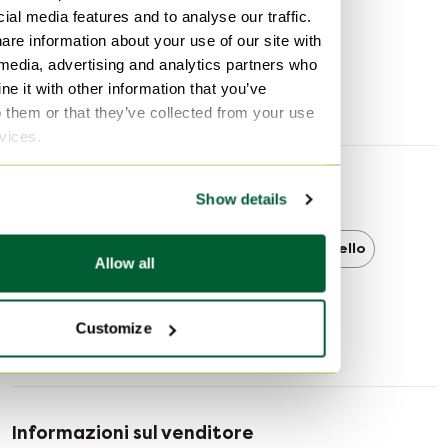
Colore hardware
Palladio (PHW)
ial media features and to analyse our traffic.
Altezza
18 cm
are information about your use of our site with
 media, advertising and analytics partners who
Larghezza
18 cm
e it with other information that you’ve
Profondità
14 cm
o them or that they’ve collected from your use
rvices.
Scoprire di più
Show details
Hermès
Hermès Borse a secchiello
Allow all
Borse a secchiello
Customize
Informazioni sul venditore