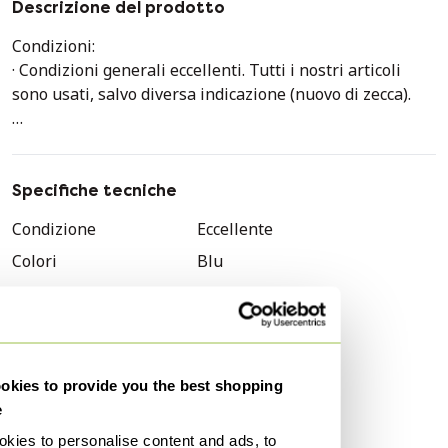
Descrizione del prodotto
Condizioni:
· Condizioni generali eccellenti. Tutti i nostri articoli
sono usati, salvo diversa indicazione (nuovo di zecca).
· Ci impegniamo a documentare ogni dettaglio ed
evidenziare eventuali difetti. Si prega di esaminare
attentamente le foto dettagliate o di richiedere ulteriori
Specifiche tecniche
immagini/video prima dell'acquisto.
Condizione
Eccellente
Colori
Blu
Dimensioni:
18 x 18 x 13,5 cm
Materiale
Pelle
Numero di articoli
1
La confezione include:
Marchio
Hermès
· Lucchetto · Chiave · Sacchetto antipolvere · Certificato di
autenticità (su richiesta, al costo aggiuntivo di 50 SGD, si
kies to provide you the best shopping
Genere
Donne
prega di contattarci per questo servizio aggiuntivo)
e
Modello
Picotin Lock 18
kies to personalise content and ads, to