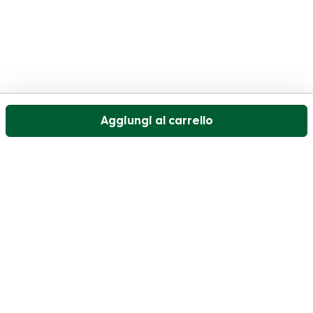
Aggiungi al carrello
Il nostro servizio di assistenza clienti è aperto nei
giorni feriali dalle 09:30 alle 17:00.
Visitate il nostro centro assistenza