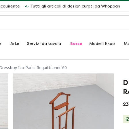
acquirente
Tutti gli articoli di design curati da Whoppah
e
Arte
Servizi da tavola
Borse
Modelli Expo
Ma
Dressboy Ico Parisi Reguitti anni '60
D
R
23