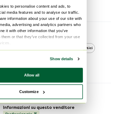
Larghezza
200 cm
kies to personalise content and ads, to
Profondità
83 cm
ial media features and to analyse our traffic.
are information about your use of our site with
 media, advertising and analytics partners who
e it with other information that you’ve
Scoprire di più
o them or that they’ve collected from your use
rvices.
Moderno
Moderno Divani acustici
Show details
Divani acustici
Allow all
Customize
Informazioni sul venditore
Informazioni su questo venditore