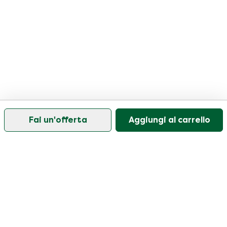
Fai un'offerta
Aggiungi al carrello
Il nostro servizio di assistenza clienti è aperto nei
giorni feriali dalle 09:30 alle 17:00.
Visitate il nostro centro assistenza