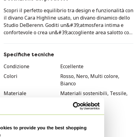
Scopri il perfetto equilibrio tra design e funzionalità con
il divano Cara Highline usato, un divano dinamico dello
Studio DeBerenn. Goditi un&#39;atmosfera intima e
confortevole o crea un&#39;accogliente area salotto con
lo schienale alto. L&#39;eccentrica combinazione di
rivestimenti rossi e neri crea un ambiente ufficio
contemporaneo dove stile, comfort e privacy
Specifiche tecniche
convergono.
Condizione
Eccellente
Colori
Rosso, Nero, Multi colore,
Bianco
Materiale
Materiali sostenibili, Tessile,
Metallo
Numero di articoli
1
Stile
Moderno
kies to provide you the best shopping
Altezza
150 cm
e