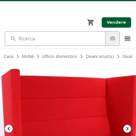
Vendere
Ricerca
Casa
Mobili
Ufficio domestico
Divani acustici
Divano