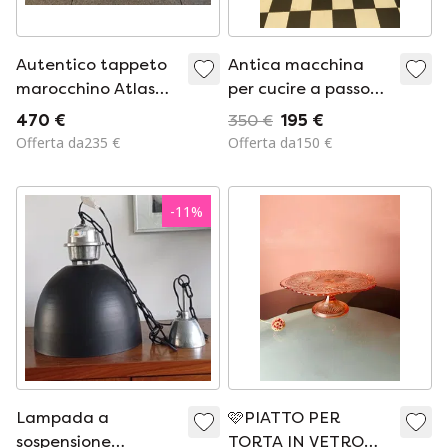
Autentico tappeto
Antica macchina
marocchino Atlas
per cucire a passo
Beni Ourain, 250 cm
del 1873
470 €
350 €
195 €
x 150 cm
Offerta da235 €
Offerta da150 €
-
11
%
Lampada a
🩷PIATTO PER
sospensione
TORTA IN VETRO