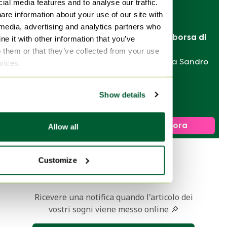
ial media features and to analyse our traffic.
are information about your use of our site with
 media, advertising and analytics partners who
Vendi la tua borsa di 
e it with other information that you’ve
design
o them or that they’ve collected from your use
da Hermès a Sandro
rvices.
Show details
Tavolino da caffè in
rovere
Venduto per110 €
Vendi ora
Allow all
Customize
1
Ricevere una notifica quando l'articolo dei
vostri sogni viene messo online 🔎