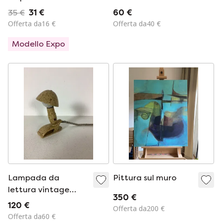
industriale nera,
PRESSATO ROSA🩷
35 €
31 €
60 €
marca PDMT
Offerta da16 €
Offerta da40 €
Modello Expo
Lampada da
Pittura sul muro
lettura vintage
350 €
Hergil anni
120 €
Offerta da200 €
Cinquanta con
Offerta da60 €