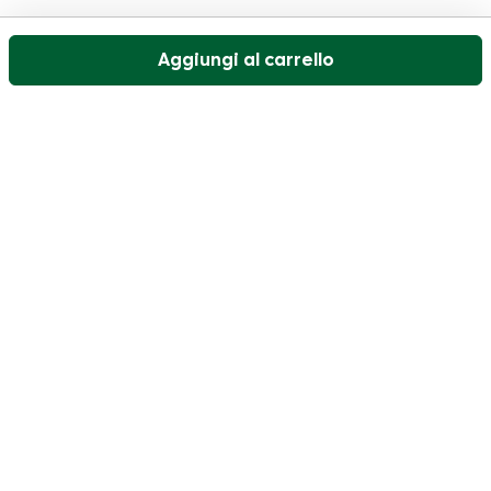
Aggiungi al carrello
Il nostro servizio di assistenza clienti è aperto nei
giorni feriali dalle 09:30 alle 17:00.
Visitate il nostro centro assistenza
Utente
Categorie