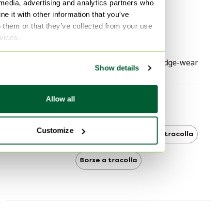
Colore hardware
Argento (SHW)
 media, advertising and analytics partners who
e it with other information that you’ve
Altezza
24 cm
o them or that they’ve collected from your use
Larghezza
15 cm
rvices.
Profondità
9 cm
Segni di utilizzo
usagesign-corneredge-wear
Show details
Allow all
Scoprire di più
Customize
Louis Vuitton
Louis Vuitton Borse a tracolla
Borse a tracolla