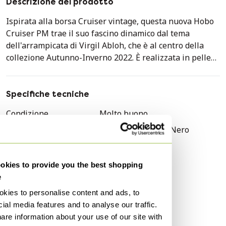
Descrizione del prodotto
Ispirata alla borsa Cruiser vintage, questa nuova Hobo
Cruiser PM trae il suo fascino dinamico dal tema
dell'arrampicata di Virgil Abloh, che è al centro della
collezione Autunno-Inverno 2022. È realizzata in pelle
Tauri. Monogramma grigio granito, impreziosito da
prese stilizzate che evocano il mondo dell'arrampicata.
Questo pezzo moderno è dotato di tracolla regolabile e
Specifiche tecniche
doppi ganci che garantiscono un comodo trasporto a
Condizione
Molto buono
mano. Dettagli in metallo argentato. Interno in tela
Colori
Grigio, Blu, Giallo, Nero
grigia, 1 tasca a bustina. Firma: "Louis Vuitton Paris,
Made in Spain" - Sfilata Uomo Autunno/Inverno 2022.
Materiale
Pelle
Dimensioni: 17 x 24 x 9 cm. Lunghezza tracolla: 60 cm.
Numero di articoli
1
kies to provide you the best shopping
Referenza: 101623. Condizioni generali: 8/10. Venduta
e
Marchio
Louis Vuitton
con tracolla regolabile e removibile, targhetta indirizzo,
sacchetto antipolvere e scatola. In condizioni eccellenti,
kies to personalise content and ads, to
Genere
Donne
quasi pari al nuovo, nonostante lievi segni sulla pelle e
ial media features and to analyse our traffic.
Modello
other
sulle finiture.
are information about your use of our site with