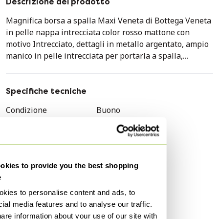
Descrizione del prodotto
Magnifica borsa a spalla Maxi Veneta di Bottega Veneta
in pelle nappa intrecciata color rosso mattone con
motivo Intrecciato, dettagli in metallo argentato, ampio
manico in pelle intrecciata per portarla a spalla,
chiusura con zip,
interno in camoscio, una tasca con zip e una tasca a
Specifiche tecniche
bustina,
Condizione
Buono
motivo Intrecciato, emblema della Maison Bottega
Colori
Rosa
Veneta,
altezza del manico: 19 cm
Materiale
Pelle
Dimensioni: 51x37x5 cm (20x14,5x2 pollici)
Numero di articoli
1
kies to provide you the best shopping
Marchio
Bottega Veneta
Riferimento: 103627
e
Genere
Donne
kies to personalise content and ads, to
Condizioni generali: 6/10
Modello
Campana
ial media features and to analyse our traffic.
In buone condizioni generali nonostante segni di usura
are information about your use of our site with