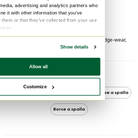
Colore hardware
Argento (SHW)
sulla pelle (pieghe, usura, patina, patina sugli angoli,
 media, advertising and analytics partners who
un laccetto in pelle tagliato sul retro, macchie) e sulle
Altezza
37 cm
e it with other information that you’ve
finiture (graffi).
Larghezza
51 cm
o them or that they’ve collected from your use
rvices.
Profondità
5 cm
Segni di utilizzo
usagesign-corneredge-wear,
Graffi
Show details
Allow all
Scoprire di più
Customize
Bottega Veneta
Bottega Veneta Borse a spalla
Borse a spalla