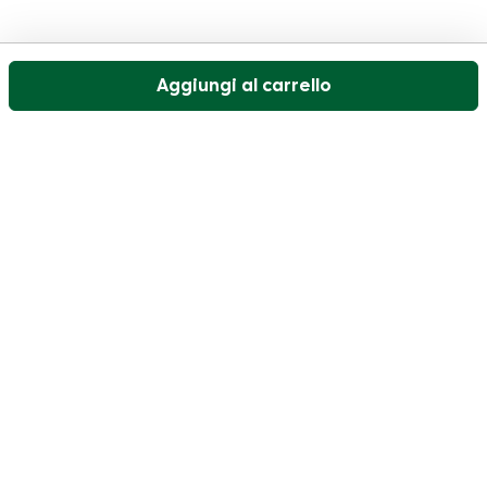
Aggiungi al carrello
Il nostro servizio di assistenza clienti è aperto nei
giorni feriali dalle 09:30 alle 17:00.
Visitate il nostro centro assistenza
Utente