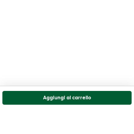
Aggiungi al carrello
Il nostro servizio di assistenza clienti è aperto nei