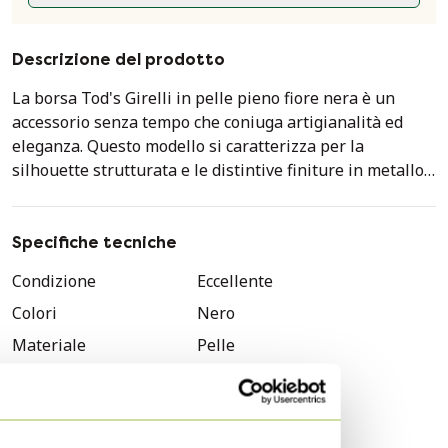
Descrizione del prodotto
La borsa Tod's Girelli in pelle pieno fiore nera è un
accessorio senza tempo che coniuga artigianalità ed
eleganza. Questo modello si caratterizza per la
silhouette strutturata e le distintive finiture in metallo
argentato, che conferiscono un look sofisticato.
Realizzata in pregiata pelle nera, questa borsa offre
Specifiche tecniche
resistenza e una texture lussuosa. Le cuciture a
Condizione
Eccellente
contrasto chiare ne accentuano le linee, mentre l'ampio
Colori
Nero
interno con fodera beige offre spazio pratico per gli
oggetti essenziali di tutti i giorni. La borsa è dotata di
Materiale
Pelle
robusti manici e piedini protettivi in ​​metallo sul fondo.
Numero di articoli
1
Genere
Donne
Questa borsa è in condizioni eccellenti e conserva la sua
forma e il suo carattere originali. È un accessorio
Modello
Girelli