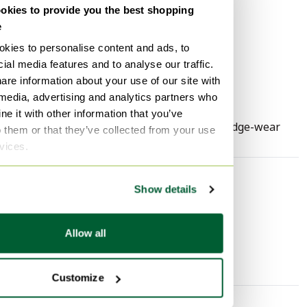
versatile che si abbina con disinvoltura sia ad outfit
kies to provide you the best shopping
Colore hardware
Nero
formali che informali, aggiungendo un tocco di classe
e
Anno di acquisto
2023
italiana a qualsiasi guardaroba.
kies to personalise content and ads, to
Altezza
32 cm
ial media features and to analyse our traffic.
are information about your use of our site with
Larghezza
41 cm
 media, advertising and analytics partners who
Profondità
22 cm
e it with other information that you’ve
Segni di utilizzo
usagesign-corneredge-wear
o them or that they’ve collected from your use
rvices.
Scoprire di più
Show details
Borse a mano
Allow all
Customize